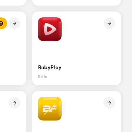
RubyPlay
Slots