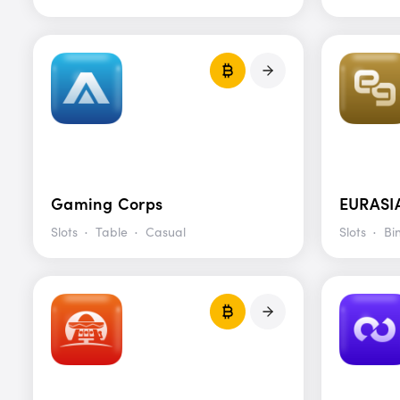
Gaming Corps
EURASI
Slots
Table
Casual
Slots
Bi