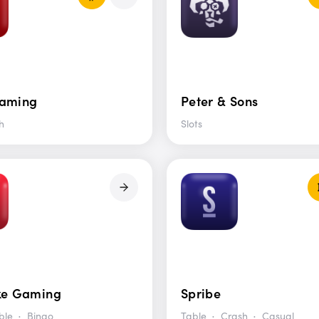
aming
Peter & Sons
h
Slots
ke Gaming
Spribe
ble
Bingo
Table
Crash
Casual