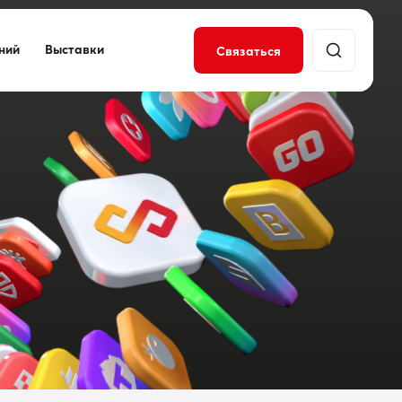
ний
Выставки
Связаться