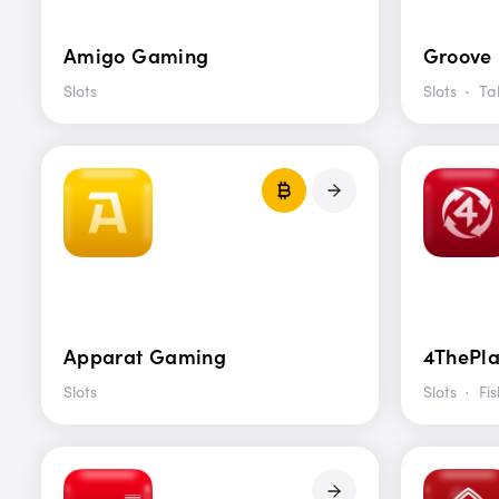
Amigo Gaming
Groove 
Slots
Slots
Ta
Apparat Gaming
4ThePla
Slots
Slots
Fis