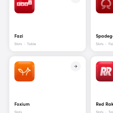
Fazi
Spadeg
Slots
Table
Slots
Fis
Foxium
Red Ra
Slots
Slots
Ta