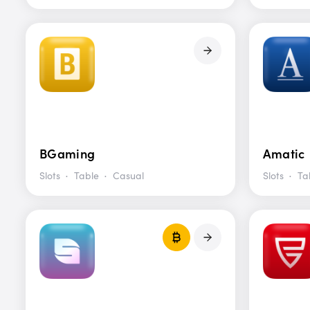
BGaming
Amatic
Slots
Table
Casual
Slots
Ta