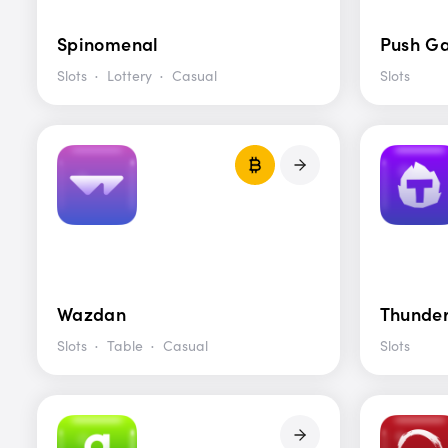
Spinomenal
Push G
Slots
Lottery
Casual
Slots
Wazdan
Thunder
Slots
Table
Casual
Slots