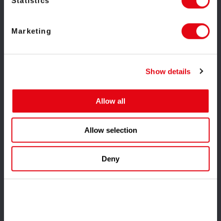
Statistics
строгих стандартов качества.
Marketing
Имея более сотни высококлассных игр в
своем портфеле, EURASIAN Gaming
предоставляет операторам казино
уникальную возможность пополнить свои
Show details
коллекции. Предлагаемые студией игры не
только эстетически привлекательны, но и
Allow all
крайне увлекательны, что делает каждую из
них пропуском в захватывающий мир
Allow selection
онлайн-игр.
Deny
ПОЛУЧИ ИГРЫ EURASIAN GAMING