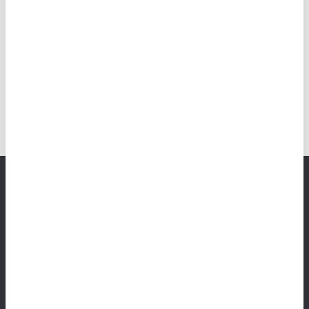
Похожие провайдеры
ВСЕ ПРОВАЙДЕРЫ