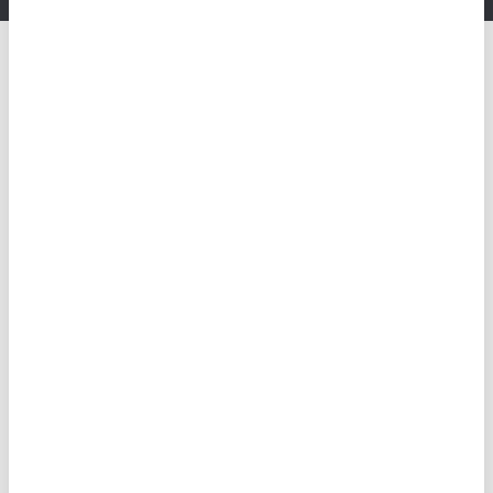
Лучшие игры EURASIAN
Gaming