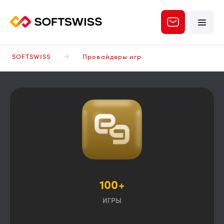
SOFTSWISS
Провайдеры игр
100+
ИГРЫ