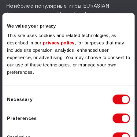
Наиболее популярные игры EURASIAN
Gaming включают Horus Eye (с функциями
Expand Symbols, Bonus и Power), Chilli Hunter
We value your privacy
(с бесплатными спинами, символами Wild и
This site uses cookies and related technologies, as
Scatter, функциями Bonus и Power) и HOT
described in our
privacy policy
, for purposes that may
Fruits (с символами Scatter).
include site operation, analytics, enhanced user
experience, or advertising. You may choose to consent to
EURASIAN Gaming не только принимает
our use of these technologies, or manage your own
широкий спектр традиционных валют, но
preferences.
также опережает события в поддержке
цифровых активов, принимая любую
криптовалюту, зарегистрированную на сайте
Consent
Necessary
CoinMarketCap. Это позиционирует
Selection
компанию как гибкого и перспективного
партнера для операторов казино. Более того,
Preferences
студия получила лицензии Кюрасао и
острова Мэн, что подтверждает соблюдение