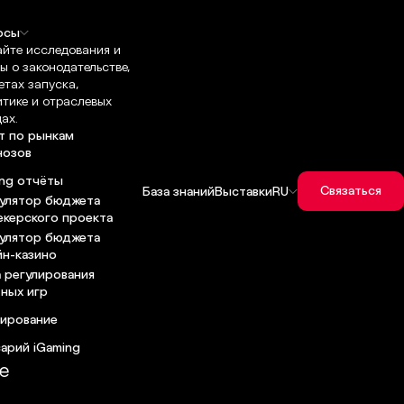
рсы
йте исследования и
ы о законодательстве,
тах запуска,
тике и отраслевых
ах.
т по рынкам
нозов
ing отчёты
Связаться
База знаний
Выставки
RU
кулятор бюджета
екерского проекта
кулятор бюджета
йн-казино
а регулирования
тных игр
лирование
арий iGaming