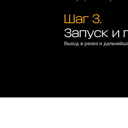
Шаг 3.
Запуск и
Выход в релиз и дальнейш