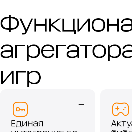
Функцион
агрегатор
игр
Единая
Акту