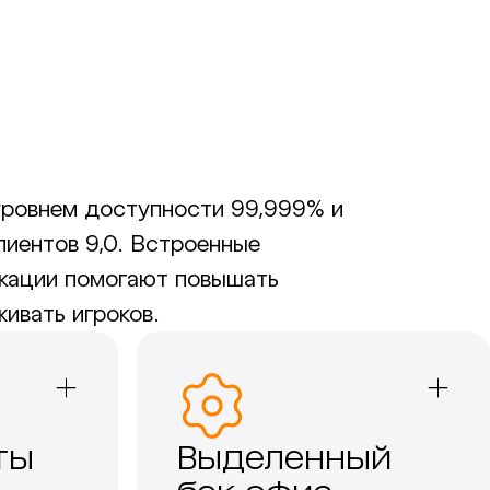
 уровнем доступности 99,999% и
лиентов 9,0. Встроенные
кации помогают повышать
живать игроков.
ты
Выделенный