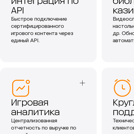
интеграция по
биб
API
кази
Быстрое подключение
Видеосло
сертифицированного
настольн
игрового контента через
др. Обн
единый API.
автомат
Игровая
Круг
аналитика
под
Централизованная
Техниче
отчетность по выручке по
клиенто