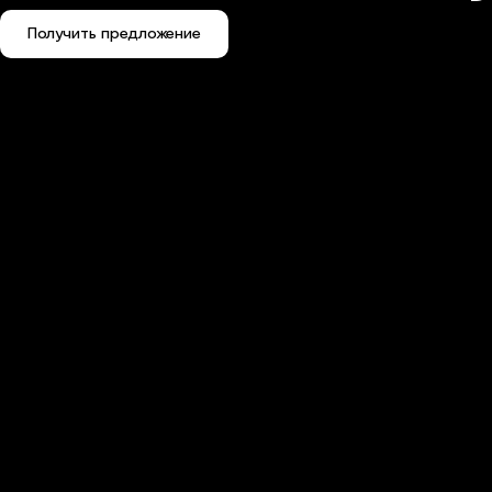
Получить предложение