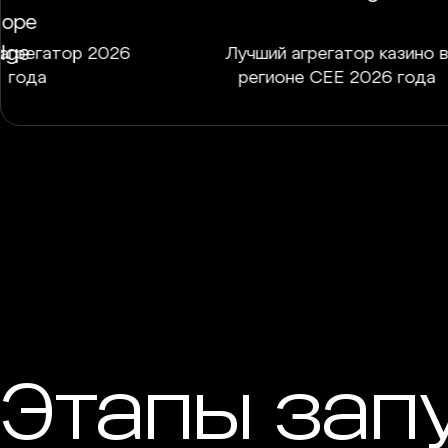
тор 2026
Лучший агрегатор казино в
регионе CEE 2026 года
Этапы зап