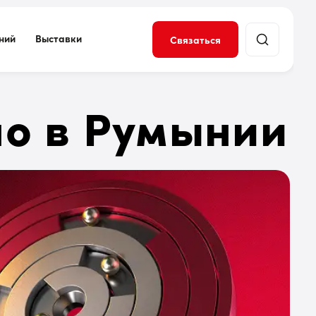
ний
Выставки
Связаться
но в Румынии