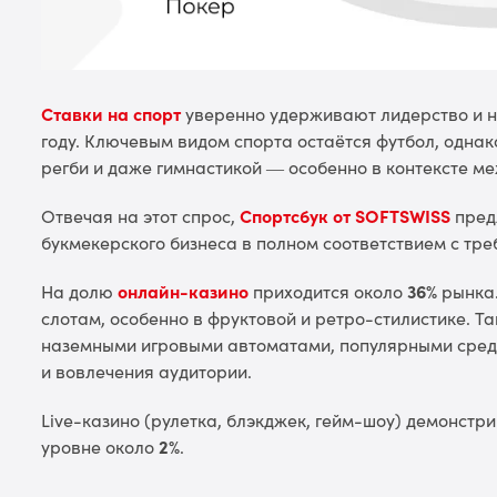
Ставки на спорт
уверенно удерживают лидерство и н
году. Ключевым видом спорта остаётся футбол, однак
регби и даже гимнастикой — особенно в контексте м
Отвечая на этот спрос,
Спортсбук от SOFTSWISS
пред
букмекерского бизнеса в полном соответствием с тр
На долю
онлайн-казино
приходится около
36%
рынка.
слотам, особенно в фруктовой и ретро-стилистике. Т
наземными игровыми автоматами, популярными среди
и вовлечения аудитории.
Live-казино (рулетка, блэкджек, гейм-шоу) демонстр
уровне около
2%
.