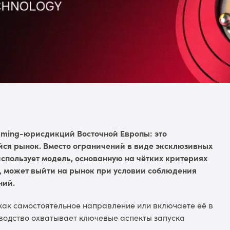
aming-юрисдикций Восточной Европы: это
ся рынок. Вместо ограничений в виде эксклюзивных
спользует модель, основанную на чётких критериях
, может выйти на рынок при условии соблюдения
ний.
как самостоятельное направление или включаете её в
оводство охватывает ключевые аспекты запуска