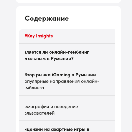
Содержание
Key Insights
Является ли онлайн-гемблинг
легальным в Румынии?
Обзор рынка iGaming в Румынии
Популярные направления онлайн-
гемблинга
Демография и поведение
пользователей
Лицензии на азартные игры в