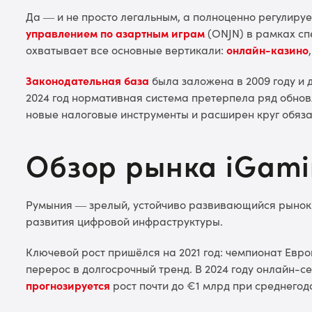
Да — и не просто легальным
, а полноценно регулиру
управлением по азартным играм
(ONJN) в рамках сп
охватывает все основные вертикали:
онлайн-казино
Законодательная база
была заложена в 2009 году и 
2024 год нормативная система претерпела ряд обнов
новые налоговые инструменты и расширен круг обяза
Обзор рынка iGami
Румыния — зрелый, устойчиво развивающийся рынок
развития цифровой инфраструктуры.
Ключевой рост пришёлся на 2021 год: чемпионат Евро
перерос в долгосрочный тренд. В 2024 году онлайн-се
прогнозируется
рост почти до €1 млрд при среднегод