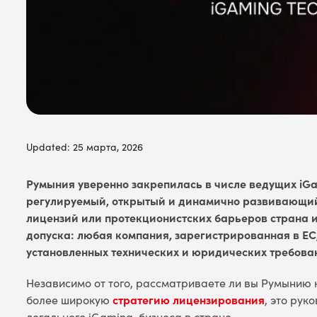
Updated: 25 марта, 2026
Румыния уверенно закрепилась в числе ведущих iG
регулируемый, открытый и динамично развивающий
лицензий или протекционистских барьеров страна и
допуска: любая компания, зарегистрированная в ЕС
установленных технических и юридических требова
Независимо от того, рассматриваете ли вы Румынию 
более широкую
стратегию лицензирования
, это рук
легального iGaming-бизнеса в стране.