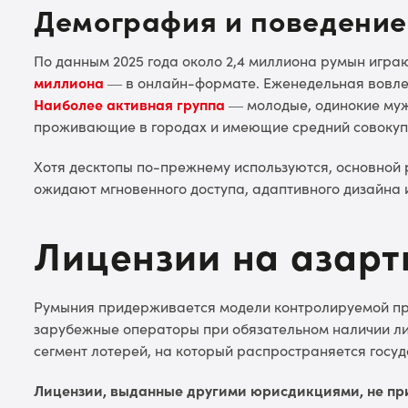
Демография и поведение
По данным 2025 года около 2,4 миллиона румын играю
миллиона
— в онлайн-формате. Еженедельная вовлеч
Наиболее активная группа
— молодые, одинокие мужчи
проживающие в городах и имеющие средний совокупн
Хотя десктопы по-прежнему используются, основной 
ожидают мгновенного доступа, адаптивного дизайна 
Лицензии на азарт
Румыния придерживается модели контролируемой проз
зарубежные операторы при обязательном наличии ли
сегмент лотерей, на который распространяется госуд
Лицензии, выданные другими юрисдикциями, не пр