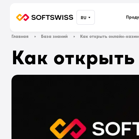
Проду
RU
Главная
База знаний
Как открыть онлайн-казин
Как открыть