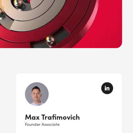
Max Trafimovich
Founder Associate