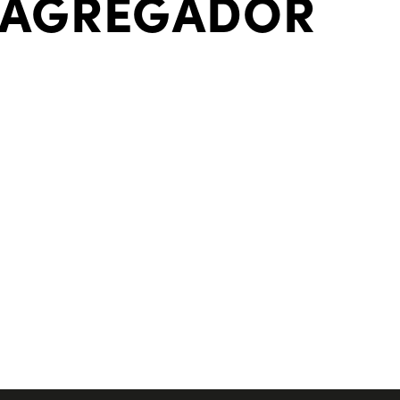
 AGREGADOR