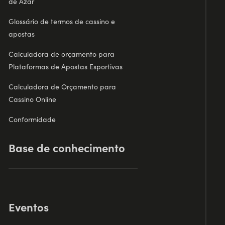
de Azar
Glossário de termos de cassino e
apostas
Calculadora de orçamento para
Plataformas de Apostas Esportivas
Calculadora de Orçamento para
Cassino Online
Conformidade
Base de conhecimento
Eventos