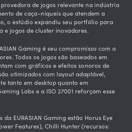
rovedora de jogos relevante na indústria
mento de caça-níqueis que atendem a
o, o estúdio expandiu seu portfólio para
a e jogos de cluster inovadores.
URASIAN Gaming é seu compromisso com a
ores. Todos os jogos são baseados em
tam com gráficos e efeitos sonoros de
s são otimizados com layout adaptável,
nte tanto em desktop quanto em
 Gaming Labs e a ISO 27001 reforçam esse
los da EURASIAN Gaming estão Horus Eye
wer Features), Chilli Hunter (recursos: