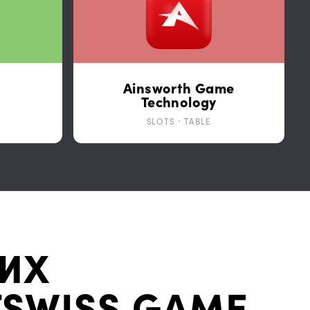
Ainsworth Game
Technology
SLOTS
TABLE
ГИХ
TSWISS GAME