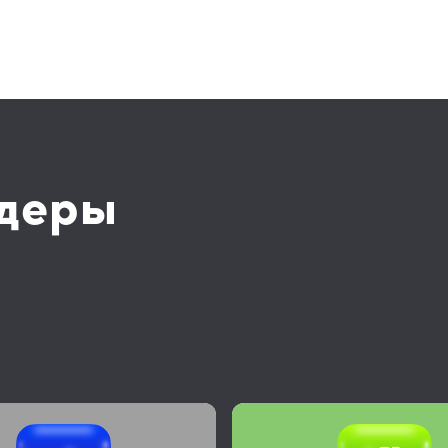
йдеры