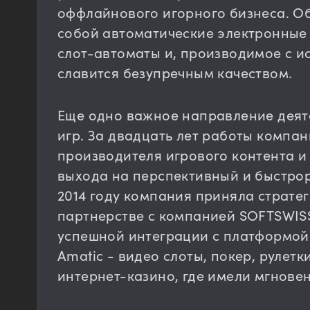
оффлайнового игорного бизнеса. О
собой автоматические электронные 
слот-автоматы и, производимое с и
славится безупречным качеством.
Еще одно важное направление деятел
игр. За двадцать лет работы компа
производителя игрового контента и
выхода на перспективный и быстро
2014 году компания приняла страте
партнерстве с компанией SOFTSWISS
успешной интеграции с платформой
Amatic - видео слоты, покер, рулетк
интернет-казино, где имели мгнове