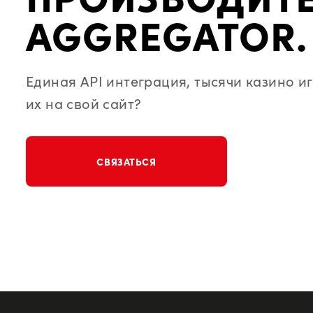
AGGREGATOR.
Единая API интеграция, тысячи казино иг
их на свой сайт?
СВЯЗАТЬСЯ