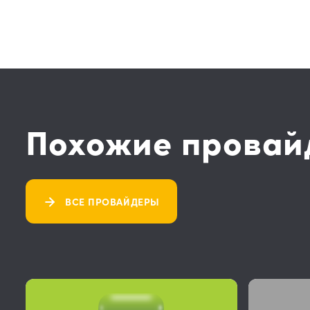
Похожие прова
ВСЕ ПРОВАЙДЕРЫ