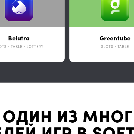
Belatra
Greentube
OTS
TABLE
LOTTERY
SLOTS
TABLE
 ОДИН ИЗ МНО
ЛЕЙ ИГР В SOF