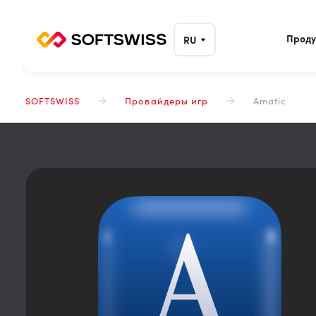
Проду
RU
SOFTSWISS
Провайдеры игр
Amatic