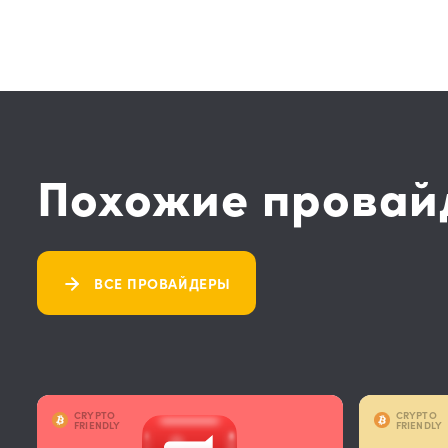
Похожие прова
ВСЕ ПРОВАЙДЕРЫ
CRYPTO
CRYPTO
FRIENDLY
FRIENDLY