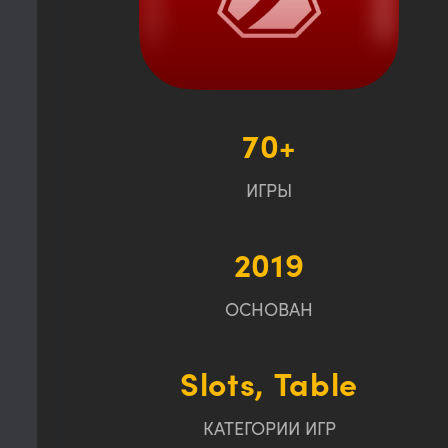
70+
ИГРЫ
2019
ОСНОВАН
Slots, Table
КАТЕГОРИИ ИГР