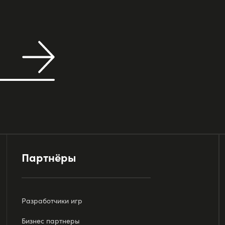
Партнёры
Разработчики игр
Бизнес партнеры