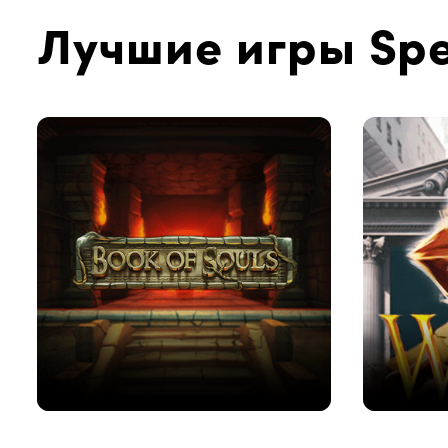
Лучшие игры Spe