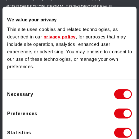
его,предлагая своим пользователям и
партнерам поистине эксклюзивные решения.
We value your privacy
Их продукт удовлетворяет потребности
самого требовательного игрока, благодаря
This site uses cookies and related technologies, as
широкому спектру доступных в игре опций и
described in our
privacy policy
, for purposes that may
include site operation, analytics, enhanced user
рекламных инструментов. Среди основных
experience, or advertising. You may choose to consent to
особенностей производителя : 3D графика,
our use of these technologies, or manage your own
заманчивая фоновая музыка, HD-фон,
preferences.
настраиваемые лимиты ставок и другие
пользовательские настройки.
Consent
Оптимизация является важным аспектом
Necessary
Selection
любого игрового продукта в наши дни. На
момент написания статьи сборник игр
Preferences
Playson состоит из более чем 50
многоканальных игр. Благодаря чему
Statistics
программное обеспечение провайдера