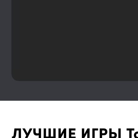
ЛУЧШИЕ ИГРЫ T