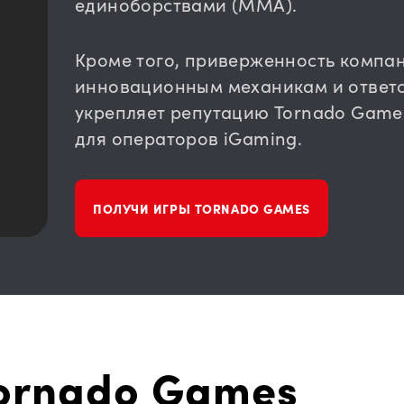
единоборствами (MMA).
Кроме того, приверженность компа
инновационным механикам и ответс
укрепляет репутацию Tornado Game
для операторов iGaming.
ПОЛУЧИ ИГРЫ TORNADO GAMES
ornado Games