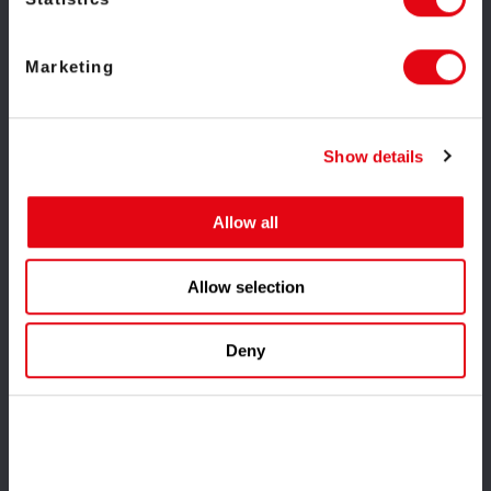
Ответственный подход к играм имеет для BF
Games первостепенное значение. Несмотря
Marketing
на то, что студия не взаимодействует
непосредственно с игроками, она
предоставляет операторам необходимые
инструменты для обеспечения ответственной
Show details
и безопасной игровой среды.
Allow all
Делая упор на инновации и качество, BF
Games является лучшим выбором для
Allow selection
операторов, стремящихся пополнить свой
портфель проверенными и увлекательными
Deny
играми в строгом соответствии с нормам
регулирования различных рынков.
ПОЛУЧИ ИГРЫ BF GAMES