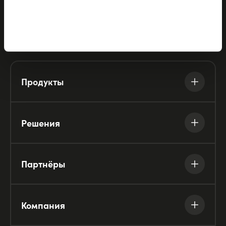
Связаться
Продукты
Решения
Партнёры
Компания