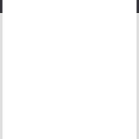
Лучшие игры BF Games