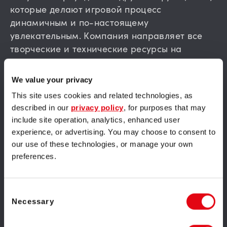
которые делают игровой процесс
динамичным и по-настоящему
увлекательным. Компания направляет все
творческие и технические ресурсы на
разработку слотов — ключевого
направления своего портфолио. Каждая игра
We value your privacy
оптимизирована для настольных и
This site uses cookies and related technologies, as
мобильных устройств, обеспечивая
described in our
privacy policy
, for purposes that may
комфортный игровой процесс на любой
include site operation, analytics, enhanced user
платформе.
experience, or advertising. You may choose to consent to
our use of these technologies, or manage your own
Отличительная черта Flatdog Games —
preferences.
фокус на потребностях операторов.
Компания разрабатывает инструменты,
Consent
которые помогают эффективно удерживать и
Necessary
Selection
вовлекать игроков, повышая их пожизненную
ценность. Среди ключевых преимуществ —