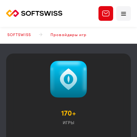
SOFTSWISS
Провайдеры игр
170+
ИГРЫ