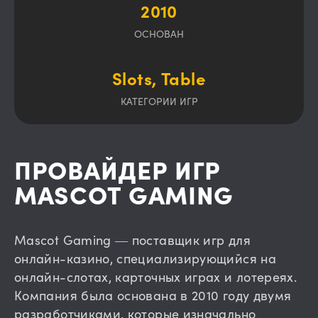
2010
ОСНОВАН
Slots, Table
КАТЕГОРИИ ИГР
ПРОВАЙДЕР ИГР
MASCOT GAMING
Mascot Gaming — поставщик игр для
онлайн-казино, специализирующийся на
онлайн-слотах, карточных играх и лотереях.
Компания была основана в 2010 году двумя
разработчиками, которые изначально