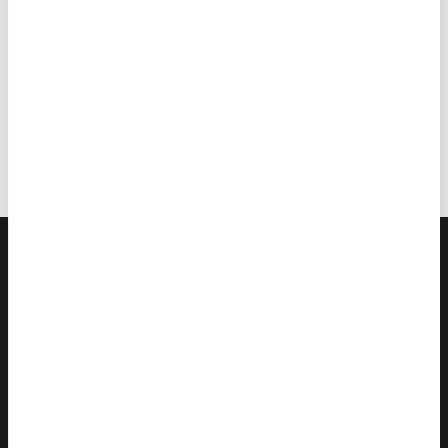
СВЯЗАТЬСЯ
Связаться