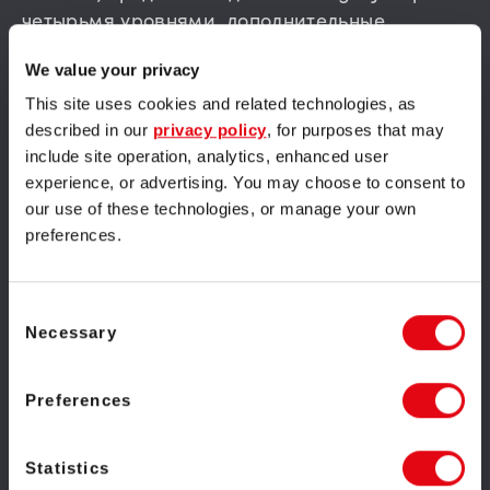
четырьмя уровнями, дополнительные
денежные призы, символы Wild и Scatter, а
We value your privacy
также функцию Gamble Game.
This site uses cookies and related technologies, as
described in our
privacy policy
, for purposes that may
Приверженность Pateplay высоким
include site operation, analytics, enhanced user
стандартам качества подтверждается
experience, or advertising. You may choose to consent to
сертификатами Gaming Labs International
our use of these technologies, or manage your own
(GLI), Болгарского института метрологии
preferences.
(BIM) и ISO 27001. Имея лицензии Болгарии,
Кюрасао, Грузии и Румынии, компания
работает сразу на нескольких регулируемых
Consent
рынках.
Necessary
Selection
Поддерживая широкий спектр фиатных
Preferences
валют и предлагая игры на различных
языках, Pateplay нацелена на
Statistics
многочисленную аудиторию, в частности на