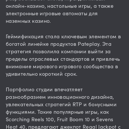
онлайн-казино, настольные игры, а также
электронные игровые автоматы для
наземных казино.
Геймификация стала ключевым элементом в
богатой линейке продуктов Pateplay. Эта
стратегия позволила компании выйти за
пределы отраслевых стандартов и привлечь
внимание мирового игрового сообщества в
удивительно короткий срок.
Портфолио студии впечатляет
разнообразием инновационного дизайна,
увлекательных стратегий RTP и бонусными
функциями. Такие популярные игры, как
Scorching Reels 100, Fruit Boom 10 и Sevens
Heat 40, предлагают джекпот Regal Jackpot с