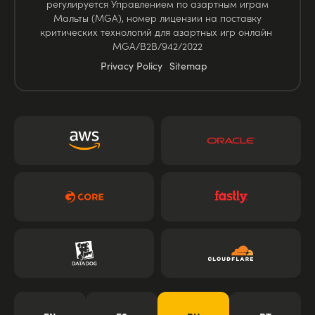
регулируется Управлением по азартным играм
Мальты (MGA), номер лицензии на поставку
критических технологий для азартных игр онлайн
MGA/B2B/942/2022
Privacy Policy
Sitemap