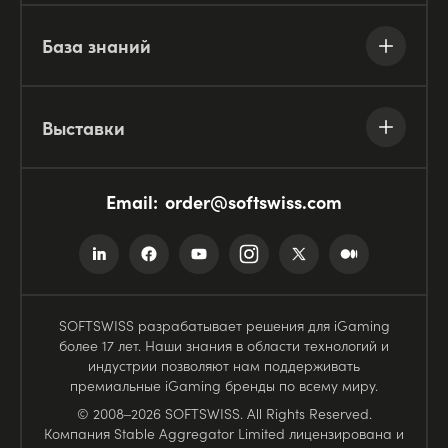
База знаний
Выставки
Email:
order@softswiss.com
SOFTSWISS разрабатывает решения для iGaming
более 17 лет. Наши знания в области технологий и
индустрии позволяют нам поддерживать
премиальные iGaming бренды по всему миру.
© 2008–2026 SOFTSWISS. All Rights Reserved.
Компания Stable Aggregator Limited лицензирована и