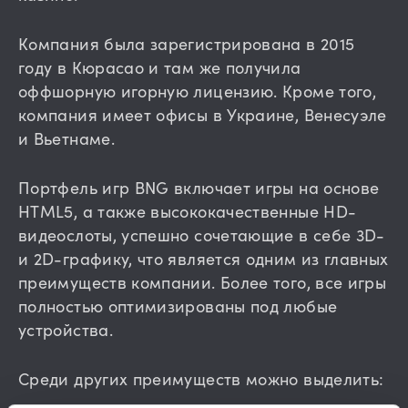
Компания была зарегистрирована в 2015
году в Кюрасао и там же получила
оффшорную игорную лицензию. Кроме того,
компания имеет офисы в Украине, Венесуэле
и Вьетнаме.
Портфель игр BNG включает игры на основе
HTML5, а также высококачественные HD-
видеослоты, успешно сочетающие в себе 3D-
и 2D-графику, что является одним из главных
преимуществ компании. Более того, все игры
полностью оптимизированы под любые
устройства.
Среди других преимуществ можно выделить: