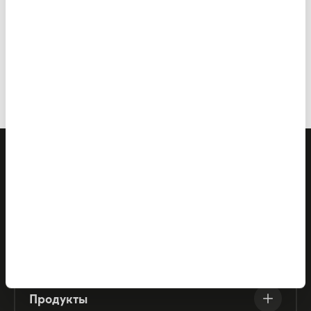
СВЯЗАТЬСЯ
Связаться
Продукты