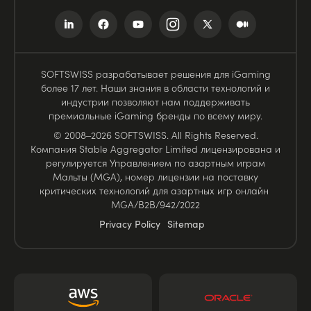
SOFTSWISS разрабатывает решения для iGaming
более 17 лет. Наши знания в области технологий и
индустрии позволяют нам поддерживать
премиальные iGaming бренды по всему миру.
© 2008–2026 SOFTSWISS. All Rights Reserved.
Компания Stable Aggregator Limited лицензирована и
регулируется Управлением по азартным играм
Мальты (MGA), номер лицензии на поставку
критических технологий для азартных игр онлайн
MGA/B2B/942/2022
Privacy Policy
Sitemap