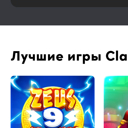
Лучшие игры Cla