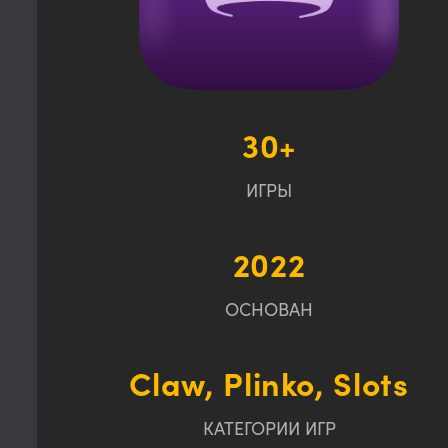
30+
ИГРЫ
2022
ОСНОВАН
Claw, Plinko, Slots
КАТЕГОРИИ ИГР