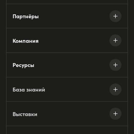
Партнёры
Компания
Ресурсы
База знаний
Выставки