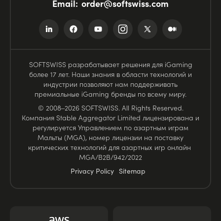
Email:
order@softswiss.com
SOFTSWISS разрабатывает решения для iGaming
более 17 лет. Наши знания в области технологий и
индустрии позволяют нам поддерживать
премиальные iGaming бренды по всему миру.
© 2008–2026 SOFTSWISS. All Rights Reserved.
Компания Stable Aggregator Limited лицензирована и
регулируется Управлением по азартным играм
Мальты (MGA), номер лицензии на поставку
критических технологий для азартных игр онлайн
MGA/B2B/942/2022
Privacy Policy
Sitemap