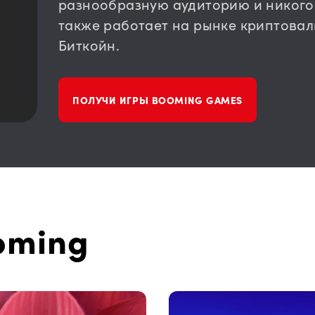
разнообразную аудиторию и никого
также работает на рынке криптовал
Биткойн.
ПОЛУЧИ ИГРЫ BOOMING GAMES
oming