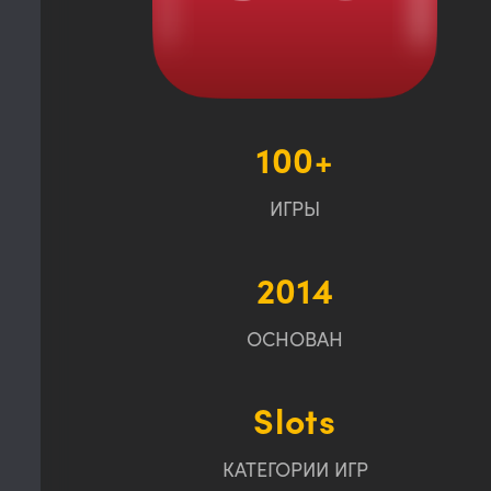
100+
ИГРЫ
2014
ОСНОВАН
Slots
КАТЕГОРИИ ИГР