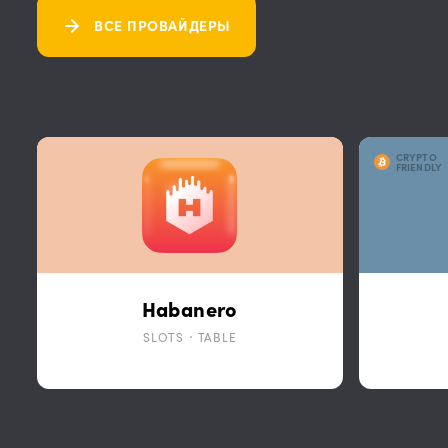
ВСЕ ПРОВАЙДЕРЫ
CRYPTO
FRIENDLY
Habanero
SLOTS
TABLE