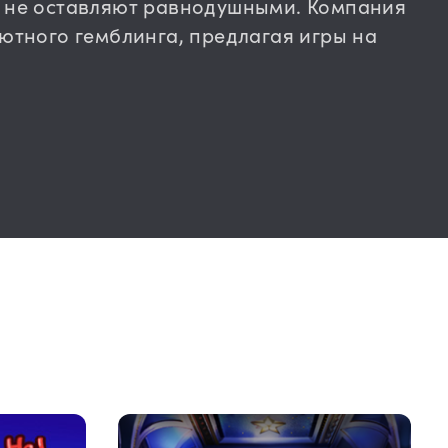
 не оставляют равнодушными. Компания
ютного гемблинга, предлагая игры на