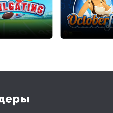
йдеры