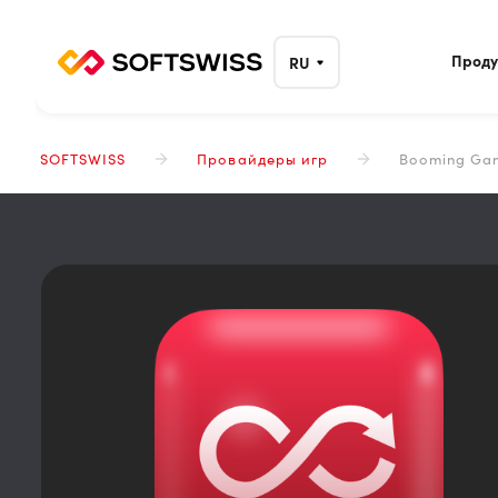
Проду
RU
SOFTSWISS
Провайдеры игр
Booming Ga