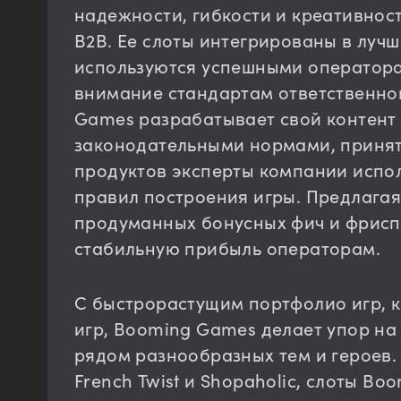
надежности, гибкости и креативнос
B2B. Ее слоты интегрированы в луч
используются успешными операторам
внимание стандартам ответственног
Games разрабатывает свой контент 
законодательными нормами, принят
продуктов эксперты компании испо
правил построения игры. Предлага
продуманных бонусных фич и фриспи
стабильную прибыль операторам.
С быстрорастущим портфолио игр, к
игр, Booming Games делает упор на
рядом разнообразных тем и героев. О
French Twist и Shopaholic, слоты B