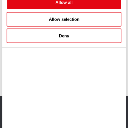
Allow all
Allow selection
Deny
Похожие провайдеры