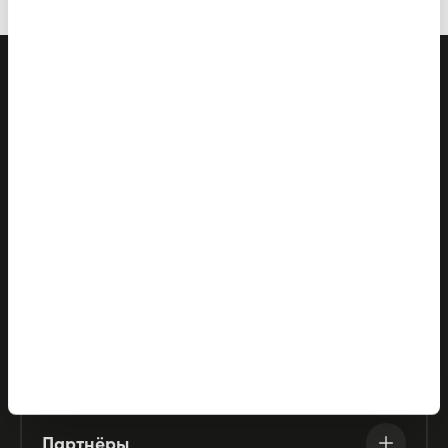
Связаться
Продукты
Решения
Партнёры