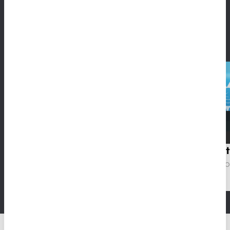
ВСЕ ПРОВАЙДЕРЫ
CRYPTO
FRIENDLY
1x2gaming
Blueprin
SLOTS
VIRTUAL SPORTS
SL
LOTTERY