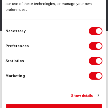
our use of these technologies, or manage your own
preferences.
ПОЛУЧИ ИГРЫ IRON DOG STUDIO
Consent
Necessary
Selection
Preferences
Лучшие игры Iron Dog
Studio
Statistics
Marketing
Show details