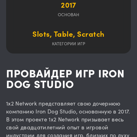
2017
ОСНОВАН
Slots, Table, Scratch
КАТЕГОРИИ ИГР
ПРОВАЙДЕР ИГР IRON
DOG STUDIO
1х2 Network представляет свою дочернюю
компанию Iron Dog Studio, основанную в 2017.
В этом проекте 1х2 Network призывает весь
свой двадцатилетний опыт в игровой
индустрии для создания игр, близких по духу