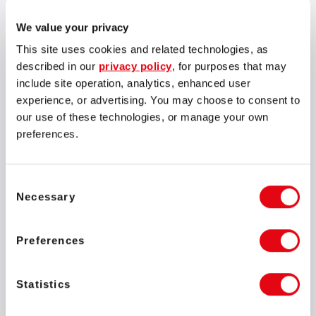
bancaria. Sin embargo, la gran mayoría de los casinos
respetables acreditados harán todo lo que esté a su alcance
We value your privacy
para procesar los retiros de manera oportuna y nunca
This site uses cookies and related technologies, as
utilizarán documentos del jugador para otra cosa que no sea
confirmar su identidad. Después de todo, “Conocer a su
described in our
privacy policy
, for purposes that may
Cliente” (CSC) es una etapa típica para cualquier negocio
include site operation, analytics, enhanced user
relacionado con la aceptación y la transferencia de dinero.
experience, or advertising. You may choose to consent to
our use of these technologies, or manage your own
El punto de vista del casino
preferences.
online: seguridad y control
Consent
Ahora, mirándolo desde el punto de vista de los dueños de los
Necessary
Selection
casinos, el proceso de aprobación es importante no sólo como
parte de la CSC. Los casinos en línea populares entre los
jugadores también tienen que preocuparse por los riesgos
Preferences
interiores de juego sucio, fraude o blanqueo de dinero. Esto
hace que el examen de salida de efectivo, incluidos los
documentos de los jugadores, historial de apuestas,
Statistics
tramitaciones y depósitos etc. es la última oportunidad de
personal del casino para evitar que los fondos no conseguidos