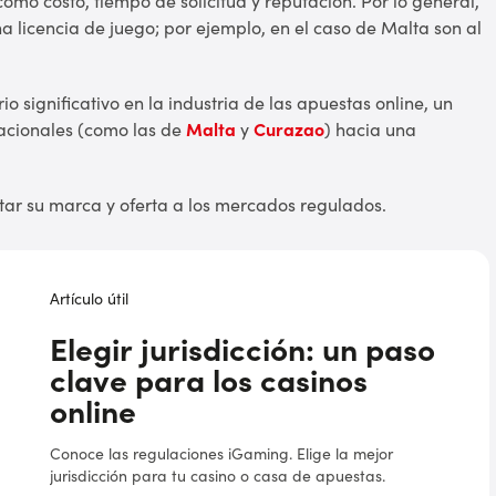
como costo, tiempo de solicitud y reputación. Por lo general,
a licencia de juego; por ejemplo, en el caso de Malta son al
 significativo en la industria de las apuestas online, un
nacionales (como las de
Malta
y
Curazao
) hacia una
ar su marca y oferta a los mercados regulados.
Artículo útil
Elegir jurisdicción: un paso
clave para los casinos
online
Conoce las regulaciones iGaming. Elige la mejor
jurisdicción para tu casino o casa de apuestas.