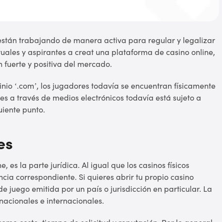
stán trabajando de manera activa para regular y legalizar
tuales y aspirantes a creat una plataforma de casino online,
 fuerte y positiva del mercado.
inio ‘.com’, los jugadores todavía se encuentran físicamente
res a través de medios electrónicos todavía está sujeto a
guiente punto.
es
es la parte jurídica. Al igual que los casinos físicos
encia correspondiente. Si quieres abrir tu propio casino
e juego emitida por un país o jurisdicción en particular. La
nacionales e internacionales.