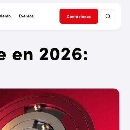
GLOSARIO DE TÉRMINOS DE CASINO Y APUESTAS ONLINE
miento
Eventos
Contáctenos
e en 2026: