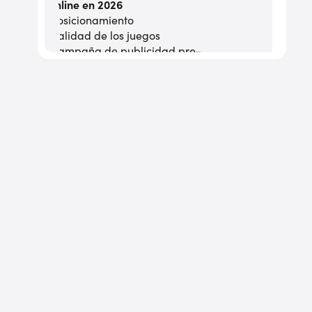
online en 2026
Posicionamiento
Calidad de los juegos
Campaña de publicidad pre-
lanzamiento
Soporte promocional continuo
Estrategia de adquisición, soporte y
retención de jugadores
Iniciar un programa de afiliados
Funciones adicionales de un casino
online
Cripto casino
Jackpots
Apuestas deportivas online
¿Cuánto cuesta abrir un casino online
y admistrarlo en 2026?