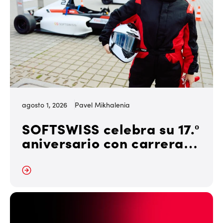
agosto 1, 2026
Pavel Mikhalenia
SOFTSWISS celebra su 17.º
aniversario con carreras
de F4 para su equipo y
socios
r más