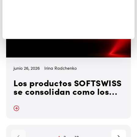
junio 26, 2026
Irina Radchenko
Los productos SOFTSWISS
se consolidan como los
mejores en SiGMA Europe
2026 y SiGMA Asia 2026
r más
…
1
2
38