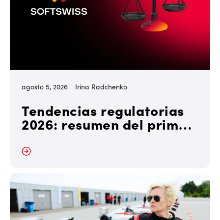
agosto 5, 2026
Irina Radchenko
Tendencias regulatorias
2026: resumen del primer
semestre
r más