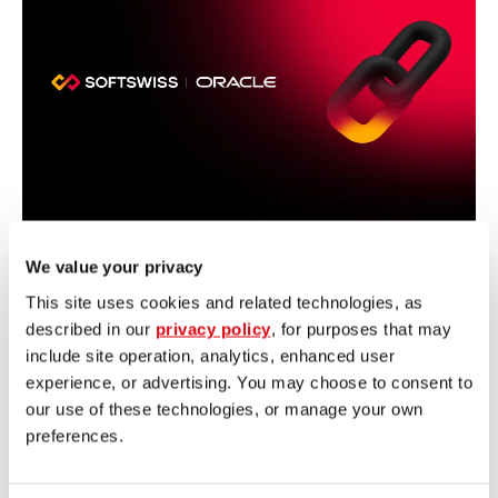
We value your privacy
agosto 1, 2026
Alena Praskuryna
This site uses cookies and related technologies, as
SOFTSWISS impulsa la
described in our
privacy policy
, for purposes that may
escalabilidad de su
include site operation, analytics, enhanced user
Casino Platform
experience, or advertising. You may choose to consent to
our use of these technologies, or manage your own
r más
preferences.