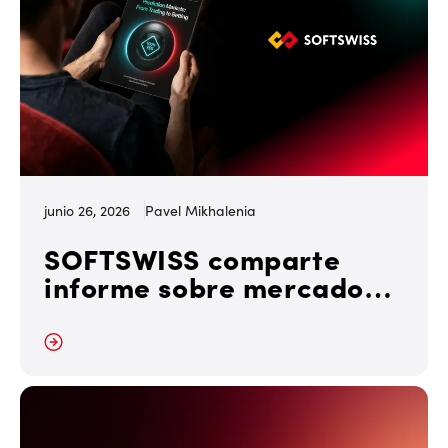
junio 26, 2026
Pavel Mikhalenia
SOFTSWISS comparte
informe sobre mercados
de predicción para
operadores de iGaming
r más