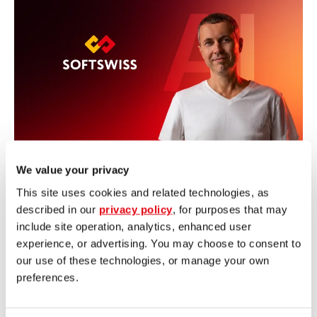
We value your privacy
mayo 12, 2026
Alena Praskuryna
This site uses cookies and related technologies, as
SOFTSWISS lleva su
described in our
privacy policy
, for purposes that may
liderazgo en IA a la Doers
include site operation, analytics, enhanced user
Summit Limassol 2026
experience, or advertising. You may choose to consent to
our use of these technologies, or manage your own
r más
preferences.