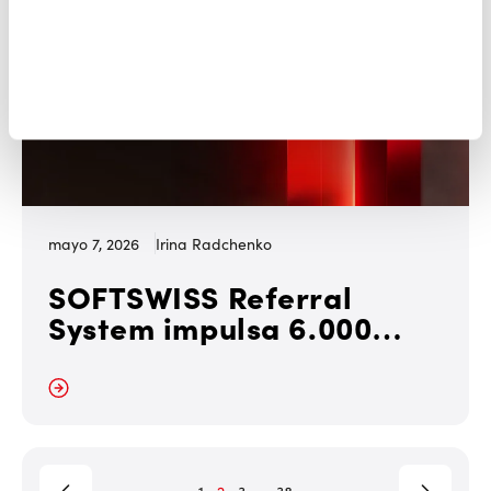
mayo 7, 2026
Irina Radchenko
SOFTSWISS Referral
System impulsa 6.000
nuevos jugadores en un
mes en 2026
r más
…
1
2
3
38