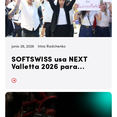
junio 26, 2026
Irina Radchenko
SOFTSWISS usa NEXT
Valletta 2026 para
destacar sus productos
más allá de su Casino
r más
Platform