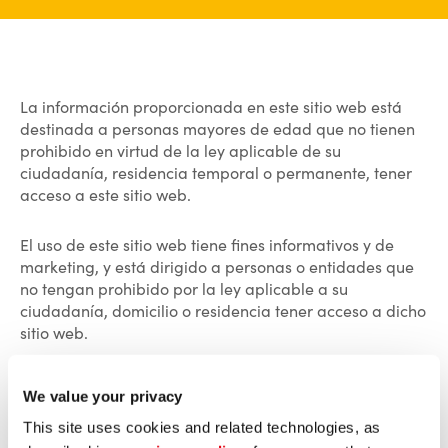
La información proporcionada en este sitio web está
destinada a personas mayores de edad que no tienen
prohibido en virtud de la ley aplicable de su
ciudadanía, residencia temporal o permanente, tener
acceso a este sitio web.
El uso de este sitio web tiene fines informativos y de
marketing, y está dirigido a personas o entidades que
no tengan prohibido por la ley aplicable a su
ciudadanía, domicilio o residencia tener acceso a dicho
sitio web.
La información proporcionada en este sitio web no está
We value your privacy
destinada a la distribución, el uso o el acceso por parte
de ninguna persona o entidad en ninguna jurisdicción o
This site uses cookies and related technologies, as