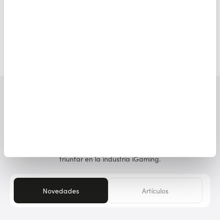
Responsable de Afiliación y Adquisición BitStarz
Casino
Últimas noticias
Mantente actualizado con nuestras últimas noticias y
comunicados de prensa, y accede a nuestra Base de
Conocimientos para obtener ideas y guías esenciales para
triunfar en la industria iGaming.
Novedades
Artículos