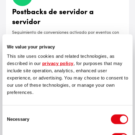
Postbacks de servidor a
servidor
Seguimiento de conversiones activado por eventos con
parámetros de etiquetas personalizados
We value your privacy
This site uses cookies and related technologies, as
described in our
privacy policy
, for purposes that may
include site operation, analytics, enhanced user
experience, or advertising. You may choose to consent to
Informes casi en tiempo real
our use of these technologies, or manage your own
Fuente de estadísticas automatizada, informes
preferences.
configurables y 15 ciclos de actualización
Consent
Necessary
Selection