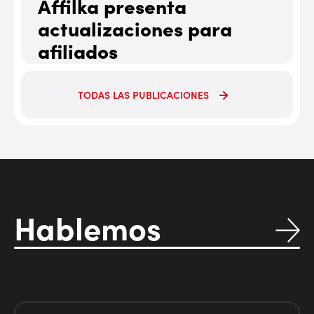
Affilka presenta
actualizaciones para
afiliados
etalles
julio 21, 2025
Ver Detalle
TODAS LAS PUBLICACIONES
Hablemos