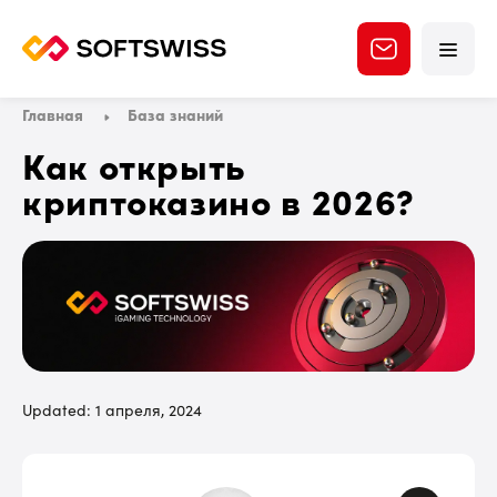
Главная
База знаний
Как открыть
криптоказино в 2026?
Updated: 1 апреля, 2024