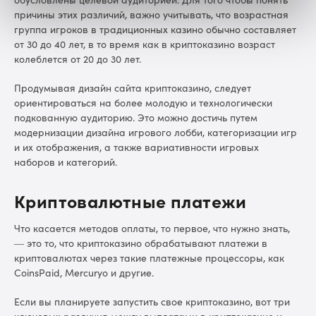
причины этих различий, важно учитывать, что возрастная
группа игроков в традиционных казино обычно составляет
от 30 до 40 лет, в то время как в криптоказино возраст
колеблется от 20 до 30 лет.
Продумывая дизайн сайта криптоказино, следует
ориентироваться на более молодую и технологически
подкованную аудиторию. Это можно достичь путем
модернизации дизайна игрового лобби, категоризации игр
и их отображения, а также вариативности игровых
наборов и категорий.
Криптовалютные платежи
Что касается методов оплаты, то первое, что нужно знать,
— это то, что криптоказино обрабатывают платежи в
криптовалютах через такие платежные процессоры, как
CoinsPaid, Mercuryo и другие.
Если вы планируете запустить свое криптоказино, вот три
ключевых различия между выплатами в криптоказино и