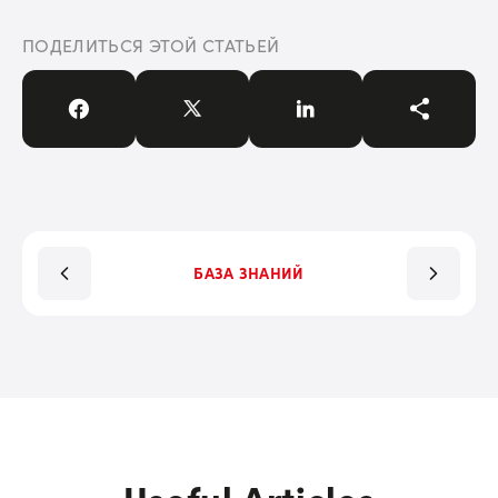
ПОДЕЛИТЬСЯ ЭТОЙ СТАТЬЕЙ
БАЗА ЗНАНИЙ
Useful Articles