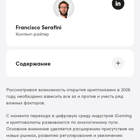
Francisco Serafini
Контент-райтер
Содержание
Что такое криптоказино?
Рассматривая возможность открытия криптоказино в 2026
году, необходимо взвесить все за и против и учесть ряд
Преимущества криптоказино
важных факторов.
Анонимность
Безопасность
С момента перехода в цифровую среду индустрия iGaming
Мгновенные переводы
и криптовалюты развиваются по аналогичному пути.
Основное внимание уделяется расширению присутствия на
новых рынках, развитию регулирования и увеличению
Влияет ли волатильность на криптоказино