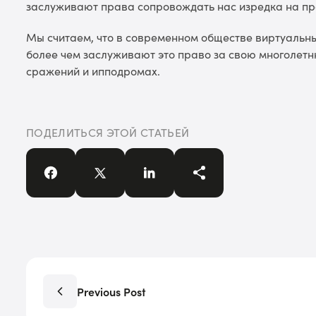
заслуживают права сопровождать нас изредка на прог
Мы считаем, что в современном обществе виртуальны
более чем заслуживают это право за свою многолетню
сражений и ипподромах.
ПОДЕЛИТЬСЯ ЭТОЙ СТАТЬЕЙ
Previous Post