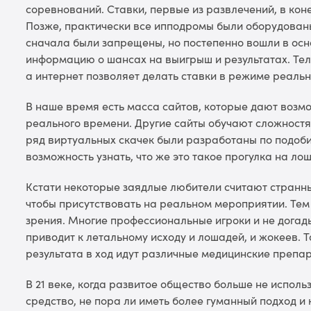
соревнований. Ставки, первые из развлечений, в кон
Позже, практически все ипподромы были оборудован
сначала были запрещены, но постепенно вошли в осн
информацию о шансах на выигрыш и результатах. Тел
а интернет позволяет делать ставки в режиме реальн
В наше время есть масса сайтов, которые дают возм
реального времени. Другие сайты обучают сложностям
ряд виртуальных скачек были разработаны по подоб
возможность узнать, что же это такое прогулка на лош
Кстати некоторые заядлые любители считают странным
чтобы присутствовать на реальном мероприятии. Тем 
зрения. Многие профессиональные игроки и не догад
приводит к летальному исходу и лошадей, и жокеев. 
результата в ход идут различные медицинские препа
В 21 веке, когда развитое общество больше не исполь
средство, не пора ли иметь более гуманный подход и