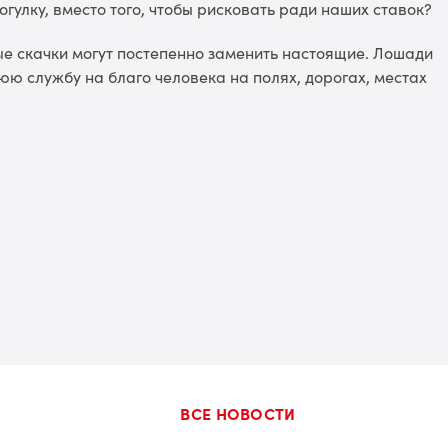
улку, вместо того, чтобы рисковать ради наших ставок?
е скачки могут постепенно заменить настоящие. Лошади
ю службу на благо человека на полях, дорогах, местах
ВСЕ НОВОСТИ