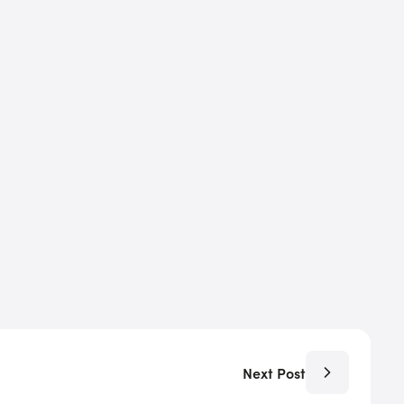
Next Post