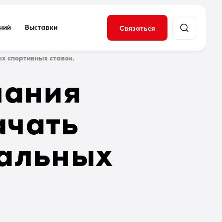
ний
Выставки
Связаться
х спортивных ставок.
пания
ачать
уальных