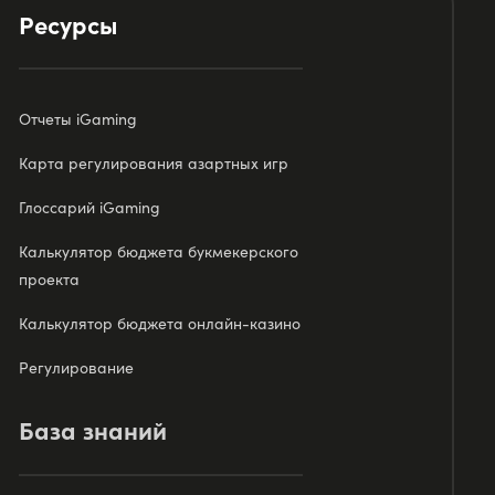
Ресурсы
Отчеты iGaming
Карта регулирования азартных игр
Глоссарий iGaming
Калькулятор бюджета букмекерского
проекта
Калькулятор бюджета онлайн-казино
Регулирование
База знаний