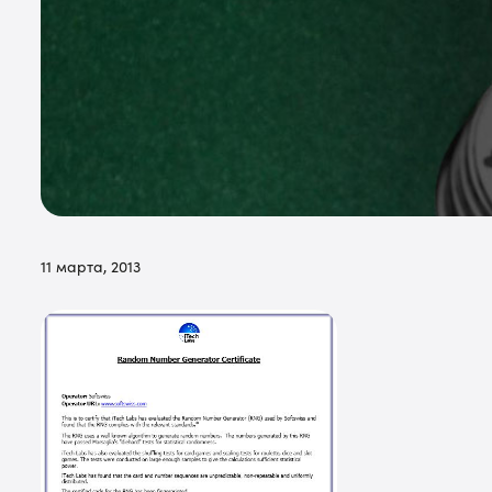
11 марта, 2013