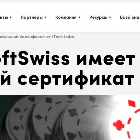
КАЛЬКУЛЯТОР БЮДЖЕТА БУКМЕКЕРСКОГО ПРОЕКТА
КАЛЬКУЛЯТОР БЮДЖЕТА ОНЛАЙН-КАЗИНО
кты
Партнёры
Компания
Ресурсы
База зна
иальный сертификат от iTech Labs
ftSwiss имеет
 сертификат о