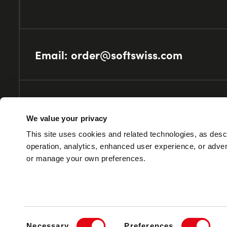
Email:
order@softswiss.com
SOFTSWISS разрабатывает решения для iGaming более 1
области технологий и индустрии позволяют нам подде
We value your privacy
бренды по всему миру.
This site uses cookies and related technologies, as desc
© 2008–2026 SOFTSWISS. All Rights Reserved.
operation, analytics, enhanced user experience, or adver
or manage your own preferences.
Consent
Necessary
Preferences