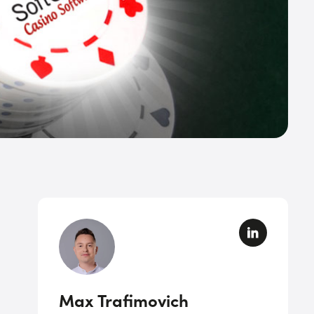
Max Trafimovich