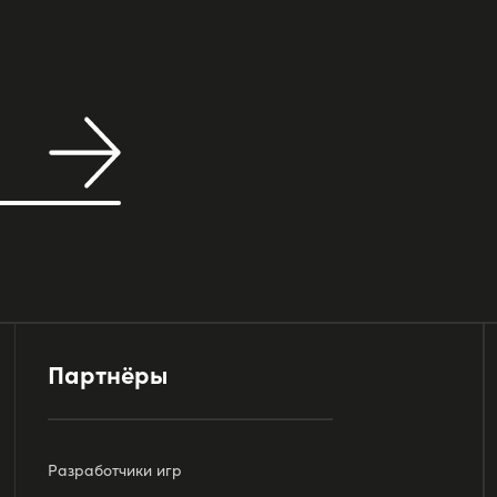
Партнёры
Разработчики игр