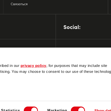
Связаться
Social:
7 лет. Наши знания в
Компания Stable Aggregator
рживать премиальные iGaming
азартным играм Мальты (MG
технологий для азартных иг
ribed in our
privacy policy
, for purposes that may include site
Privacy Policy
Sitemap
tising. You may choose to consent to our use of these technolog
Statistics
Marketing
Show det