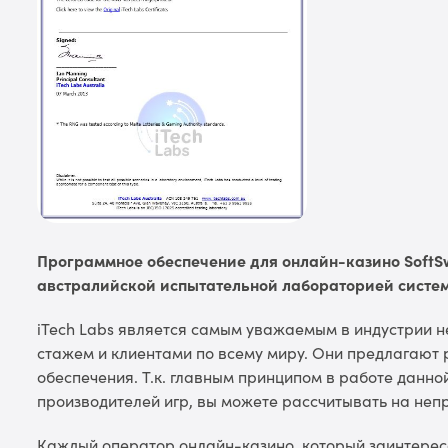
Программное обеспечение для онлайн-казино SoftSw
австралийской испытательной лабораторией систем
iTech Labs является самым уважаемым в индустрии 
стажем и клиентами по всему миру. Они предлагают 
обеспечения. Т.к. главным принципом в работе данно
производителей игр, вы можете рассчитывать на непр
Каждый оператор онлайн-казино, который заинтересо