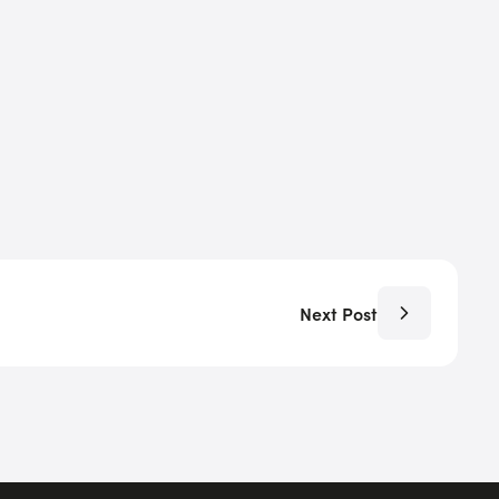
Next Post