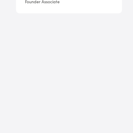
Founder Associate