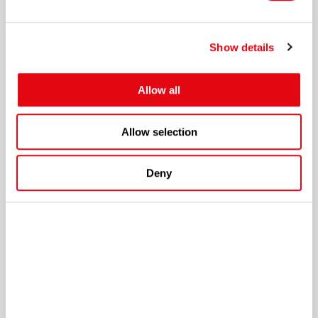
первоклассных технологиях. «Добавляя наш контент RGS
на платформу SoftSwiss, мы познакомим новую аудиторию с
нашим захватывающим и инновационным слотовым
контентом, и у нас есть еще много грядущих релизов, чтобы
Show details
развлечь игроков».
Allow all
Allow selection
ПОДЕЛИТЬСЯ ЭТОЙ СТАТЬЕЙ
Deny
ВСЕ НОВОСТИ