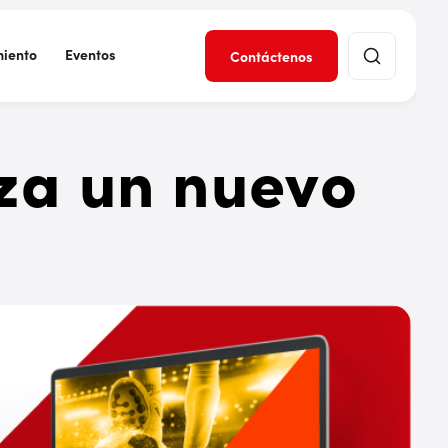
GLOSARIO DE TÉRMINOS DE CASINO Y APUESTAS ONLINE
miento
Eventos
Contáctenos
za un nuevo