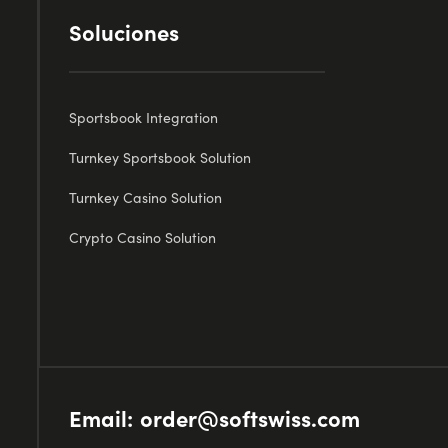
Soluciones
Sportsbook Integration
Turnkey Sportsbook Solution
Turnkey Casino Solution
Crypto Casino Solution
Email:
order@softswiss.com