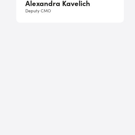
Alexandra Kavelich
Deputy CMO