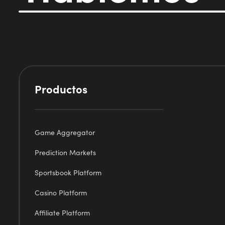
Productos
Game Aggregator
Prediction Markets
Sportsbook Platform
Casino Platform
Affiliate Platform