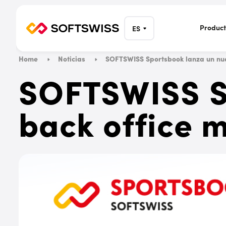
Product
ES
Home
Noticias
SOFTSWISS Sportsbook lanza un nue
SOFTSWISS S
back office 