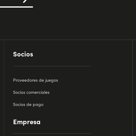
Socios
Proveedores de juegos
Socios comerciales
Socios de pago
Empresa