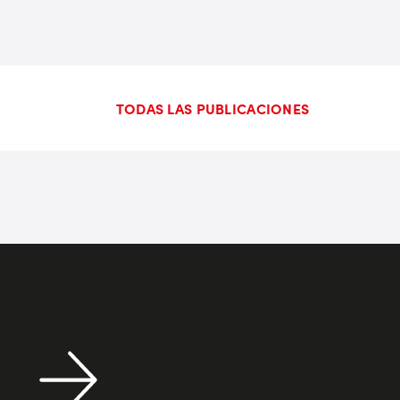
TODAS LAS PUBLICACIONES