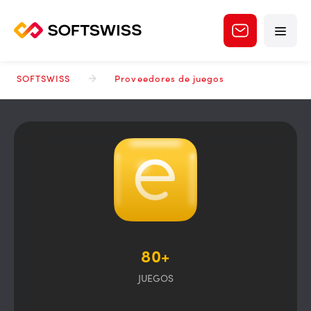
SOFTSWISS
Proveedores de juegos
80+
JUEGOS