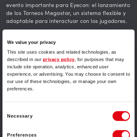
evento importante para Eyecon: el lanzamiento
de los Torneos Megastar, un sistema flexible y
adaptable para interactuar con los jugadores.
La empresa tiene licencias en jurisdicciones
We value your privacy
como Alderney, Gibraltar, Malta y el Reino
Unido.
This site uses cookies and related technologies, as
described in our
privacy policy
, for purposes that may
include site operation, analytics, enhanced user
El portfolio de Eyecon incluye más de 130
experience, or advertising. You may choose to consent to
coloridas y emocionantes tragaperras y juegos
our use of these technologies, or manage your own
de mesa online. Los años de experiencia de la
preferences.
compañía le permiten crear juegos visualmente
cautivadores, con gran atención en los detalles.
Entre los juegos con mecánicas únicas, destaca
Consent
Necessary
Galactic Girls. El modelo matemático de esta
Selection
tragaperras con 7776 líneas de pago se basa
en 5 atractivas características, que incluyen
Preferences