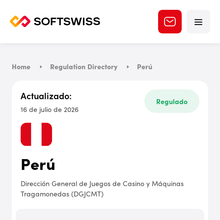
Home
Regulation Directory
Perú
Actualizado:
Regulado
16 de julio de 2026
Perú
Dirección General de Juegos de Casino y Máquinas
Tragamonedas (DGJCMT)