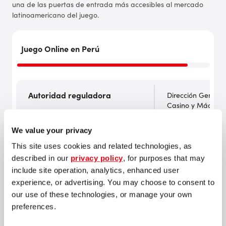
una de las puertas de entrada más accesibles al mercado
latinoamericano del juego.
Juego Online en Perú
Autoridad reguladora
Dirección General
Casino y Máquin
(DGJCMT)
We value your privacy
Legislación clave
Ley N.º 31557 (202
This site uses cookies and related technologies, as
described in our
privacy policy
, for purposes that may
include site operation, analytics, enhanced user
Actividades permitidas
Entre otras:
experience, or advertising. You may choose to consent to
our use of these technologies, or manage your own
juegos de casi
preferences.
loterías online
apuestas depor