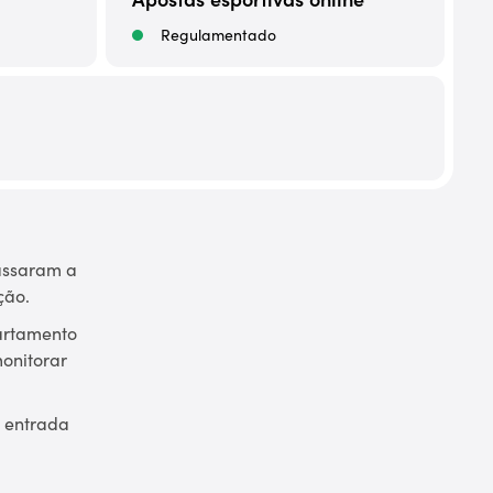
Regulamentado
passaram a
ção.
artamento
monitorar
e entrada