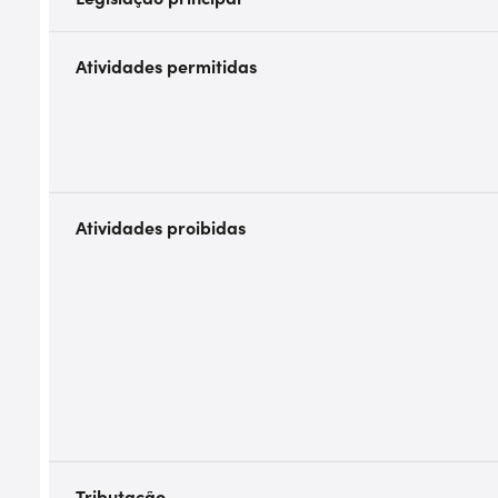
Atividades permitidas
Atividades proibidas
Tributação