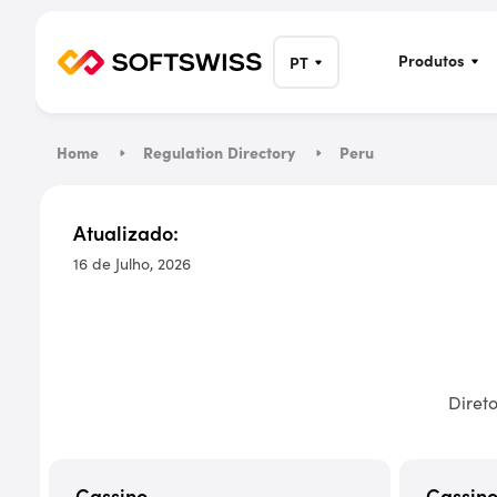
DESENVOLVEDORES DE JOGOS DE CASSINO
Produtos
PT
Home
Regulation Directory
Peru
Atualizado:
16 de Julho, 2026
Diret
Cassino
Cassino