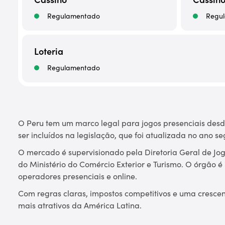
Regulamentado
Regu
Loteria
Regulamentado
O Peru tem um marco legal para jogos presenciais desde
ser incluídos na legislação, que foi atualizada no ano se
O mercado é supervisionado pela Diretoria Geral de 
do Ministério do Comércio Exterior e Turismo. O órgão é 
operadores presenciais e online.
Com regras claras, impostos competitivos e uma crescen
mais atrativos da América Latina.