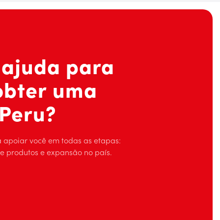
 ajuda para
obter uma
 Peru?
 apoiar você em todas as etapas:
e produtos e expansão no país.