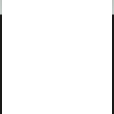
Hablemos
Productos
Soluciones