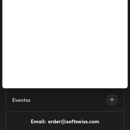
Socios
Empresa
Recursos
Base de conocimiento
Eventos
Email:
order@softswiss.com