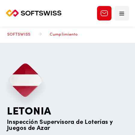
SOFTSWISS
Cumplimiento
LETONIA
Inspección Supervisora de Loterías y
Juegos de Azar