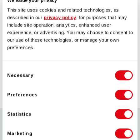
We value your privacy
Juegos de Letonia (IAUI), la plataforma
This site uses cookies and related technologies, as
garantiza total conformidad. Este software de
described in our
privacy policy
, for purposes that may
include site operation, analytics, enhanced user
gestión de casinos está diseñado para ofrecer
experience, or advertising. You may choose to consent to
crecimiento y seguridad, proporcionando a los
our use of these technologies, or manage your own
operadores con licencia una solución lista para
preferences.
su uso y regulada.
Consent
Necessary
Selection
VOLVER
Preferences
Statistics
Frequently asked
questions
Marketing