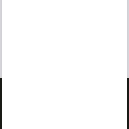
ВСЕ НОВОСТИ
Связаться