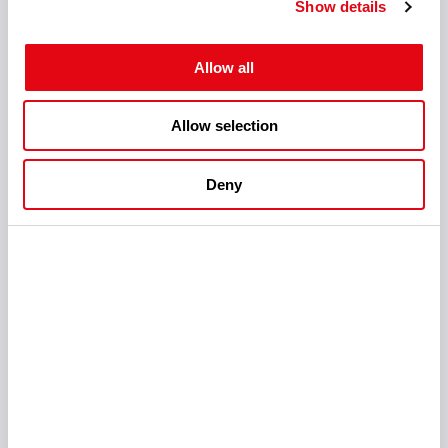
Show details
развития и готовы двигаться дальше с еще более
амбициозными целями.
Allow all
Александр Каменецкий
Руководитель SOFTSWISS Sportsbook
Allow selection
Сегодня Спортсбук SOFTSWISS предлагает более
2 000
Deny
рынков ставок по 200+ видам спорта
и киберспорта,
включая все официальные лиги Sportradar. Платформа
поддерживает свыше 1
00 000 ежемесячных live-событий
и
полностью соответствует mobile-first-реальности рынка, где
более 90% GGR приходится на мобильные устройства.
Клиенты также отмечают интуитивно понятную CMS,
надежную систему управления рисками и круглосуточную
техническую поддержку, что укрепляет позицию Спортсбука
как эффективного B2B-решения.