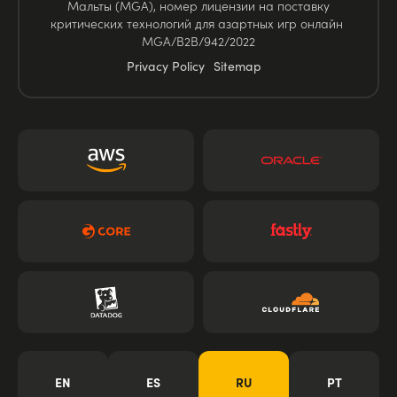
Мальты (MGA), номер лицензии на поставку
критических технологий для азартных игр онлайн
MGA/B2B/942/2022
Privacy Policy
Sitemap
EN
ES
RU
PT