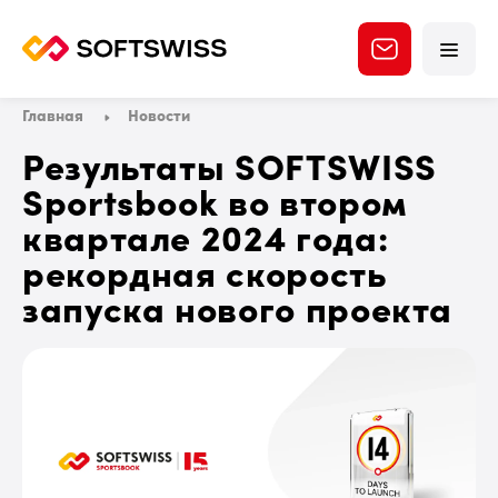
Главная
Новости
Результаты SOFTSWISS
Sportsbook во втором
квартале 2024 года:
рекордная скорость
запуска нового проекта