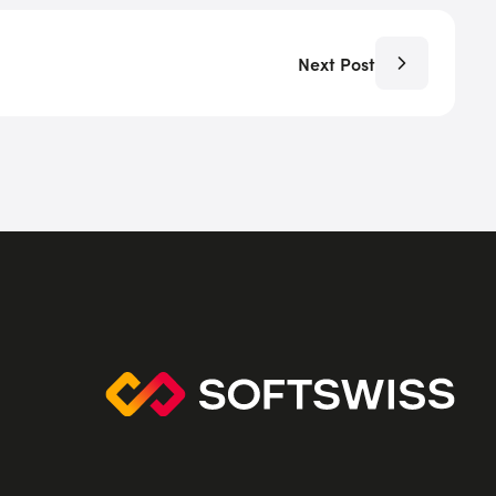
Next Post