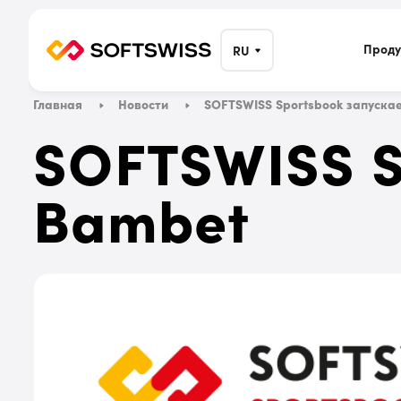
Проду
RU
Главная
Новости
SOFTSWISS Sportsbook запускае
SOFTSWISS S
Bambet