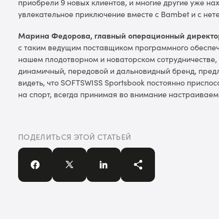
приобрели 9 новых клиентов, и многие другие уже на
увлекательное приключение вместе с Bambet и с нет
Марина Федорова, главный операционный директор
с таким ведущим поставщиком программного обеспеч
нашем плодотворном и новаторском сотрудничестве,
динамичный, передовой и дальновидный бренд, пред
видеть, что SOFTSWISS Sportsbook постоянно приспо
на спорт, всегда принимая во внимание настраиваемо
ПОДЕЛИТЬСЯ ЭТОЙ СТАТЬЕЙ