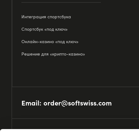
Интеграция спортсбука
Спортсбук «под ключ»
Онлайн-казино «под ключ»
Решение для «крипто-казино»
Email:
order@softswiss.com
SOFTSWISS разрабатывает решения для iGaming более 1
области технологий и индустрии позволяют нам подде