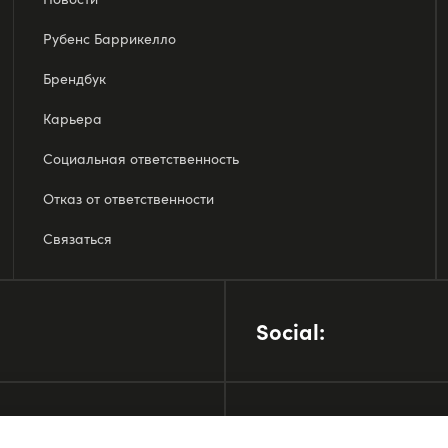
Рубенс Баррикелло
Брендбук
Карьера
Социальная ответственность
Отказ от ответственности
Связаться
Social:
7 лет. Наши знания в
Компания Stable Aggregator
рживать премиальные iGaming
азартным играм Мальты (MG