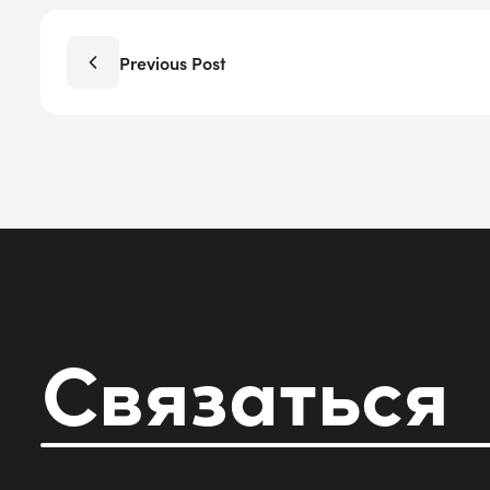
Previous Post
Связаться