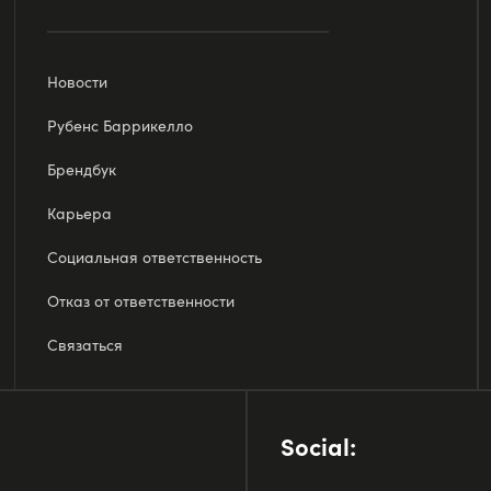
Новости
Рубенс Баррикелло
Брендбук
Карьера
Социальная ответственность
Отказ от ответственности
Связаться
Social: