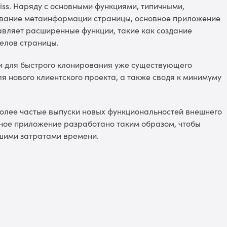
ss. Наряду с основными функциями, типичными,
ование метаинформации страницы, основное приложение
авляет расширенные функции, такие как создание
елов страницы.
ии для быстрого клонирования уже существующего
я нового клиентского проекта, а также сводя к минимуму
 более частые выпуски новых функциональностей внешнего
овное приложение разработано таким образом, чтобы
ьшими затратами времени.