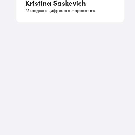
Kristina Saskevich
Менеджер цифрового маркетинга