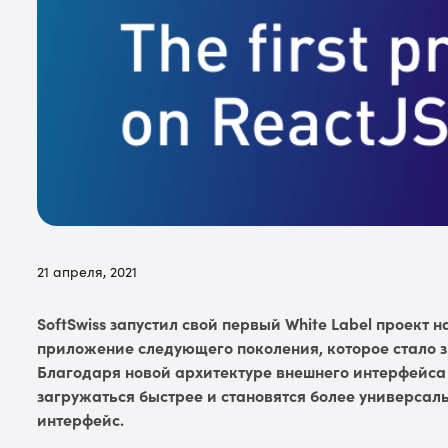
21 апреля, 2021
SoftSwiss запустил свой первый White Label проект н
приложение следующего поколения, которое стало з
Благодаря новой архитектуре внешнего интерфейса н
загружаться быстрее и становятся более универса
интерфейс.