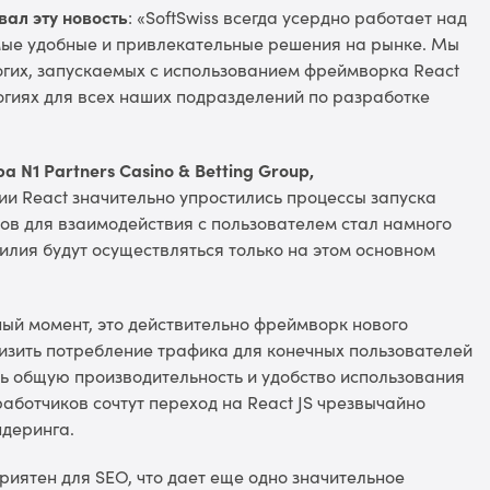
ал эту новость
: «SoftSwiss всегда усердно работает над
амые удобные и привлекательные решения на рынке. Мы
ногих, запускаемых с использованием фреймворка React
логиях для всех наших подразделений по разработке
 N1 Partners Casino & Betting Group,
и React значительно упростились процессы запуска
тов для взаимодействия с пользователем стал намного
илия будут осуществляться только на этом основном
ный момент, это действительно фреймворк нового
низить потребление трафика для конечных пользователей
ть общую производительность и удобство использования
аботчиков сочтут переход на React JS чрезвычайно
ндеринга.
риятен для SEO, что дает еще одно значительное