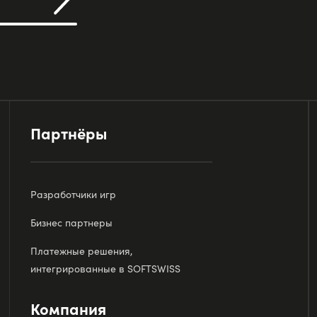
Партнёры
Разработчики игр
Бизнес партнеры
Платежные решения,
интегрированные в SOFTSWISS
Компания