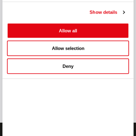
преимуществами Игровой Агрегатор SoftSwiss для
подключения и управления игровым контентом.
Show details
ПОДЕЛИТЬСЯ ЭТОЙ СТАТЬЕЙ
Allow all
Allow selection
Deny
ВСЕ НОВОСТИ