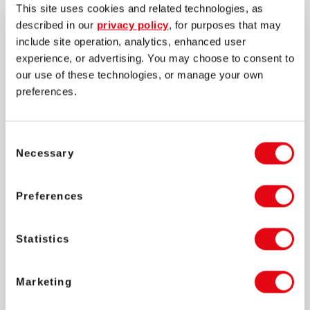
Игровой Агрегатор
SoftSwiss - универсальное решение,
This site uses cookies and related technologies, as
объединяющее в себе тысячи игр от десятков популярных
described in our
privacy policy
, for purposes that may
игровых провайдеров. Сегодня агрегатор включает около
include site operation, analytics, enhanced user
11 000 игр от более чем 70 популярных игровых студий.
experience, or advertising. You may choose to consent to
Решение предлагает самый широкий спектр игровых
our use of these technologies, or manage your own
провайдеров, чтобы усилить iGaming бренды наших
preferences.
клиентов превосходным игровым контентом.
«Достижение цели в 100 миллионов евро GGR является
важной вехой в плане развития Игрового Агрегатора.
Consent
Наша стратегическая цель — дальнейшее укрепление
Necessary
Selection
позиций на рынке: постоянное наращивание мощностей,
расширение партнерской сети и дальнейшее удивление
Preferences
клиентов устойчиво высоким уровнем сервиса, - отметил
Иван Монтик, основатель SoftSwiss.
Statistics
SoftSwiss неуклонно работает над наращиванием
мощностей своего агрегатора игр и расширением его
предложения за счет интеграции современных и
Marketing
востребованных игр. На сегодняшний день более 80
проектов White Label и 200 сайтов воспользовались