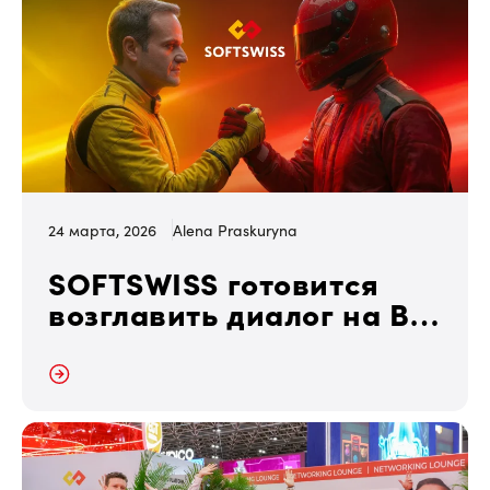
24 марта, 2026
Alena Praskuryna
SOFTSWISS готовится
возглавить диалог на BiS
SiGMA South America
Summit 2026
далее