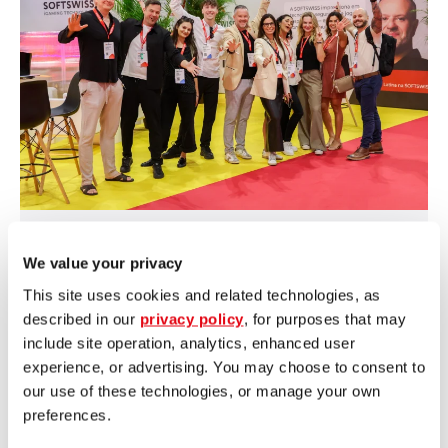
6 марта, 2026
Alena Praskuryna
We value your privacy
SOFTSWISS на SBC
This site uses cookies and related technologies, as
Summit Rio и SiGMA
described in our
privacy policy
, for purposes that may
Africa 2026 укрепляет
include site operation, analytics, enhanced user
присутствие на
experience, or advertising. You may choose to consent to
далее
our use of these technologies, or manage your own
регулируемых рынках
preferences.