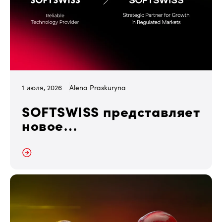
1 июля, 2026
Alena Praskuryna
SOFTSWISS представляет
новое
позиционирование
бренда и обновлённую
далее
айдентику