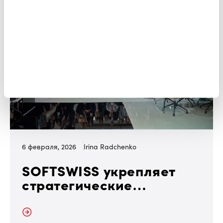
6 февраля, 2026
Irina Radchenko
SOFTSWISS укрепляет
стратегические
партнерства на ICE
Barcelona 2026
далее