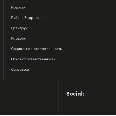
Новости
Рубенс Баррикелло
Брендбук
Карьера
Социальная ответственность
Отказ от ответственности
Связаться
Social: