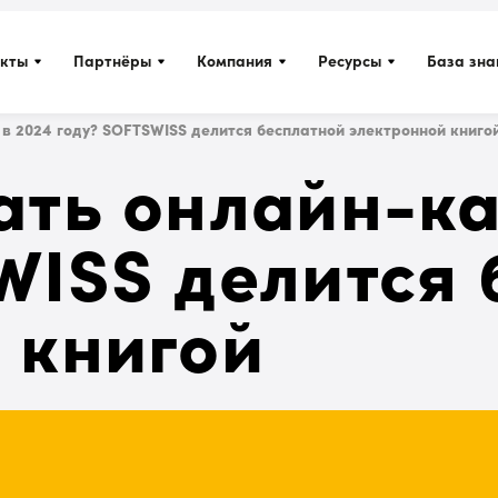
КАЛЬКУЛЯТОР БЮДЖЕТА БУКМЕКЕРСКОГО ПРОЕКТА
КАЛЬКУЛЯТОР БЮДЖЕТА ОНЛАЙН-КАЗИНО
кты
Партнёры
Компания
Ресурсы
База зна
в 2024 году? SOFTSWISS делится бесплатной электронной книго
ать онлайн-ка
WISS делится
 книгой