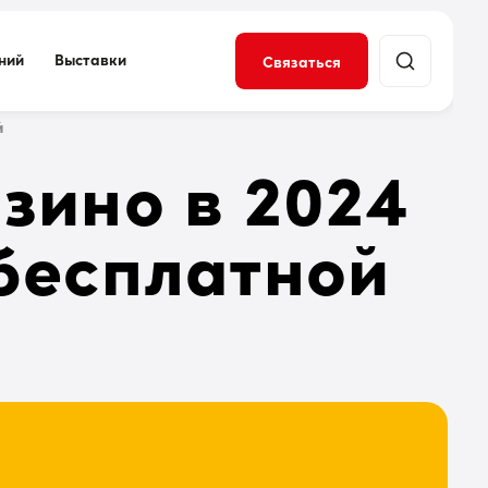
ний
Выставки
Связаться
й
зино в 2024
 бесплатной