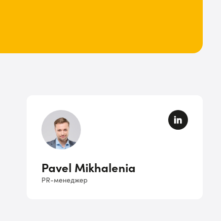
Pavel Mikhalenia
PR-менеджер