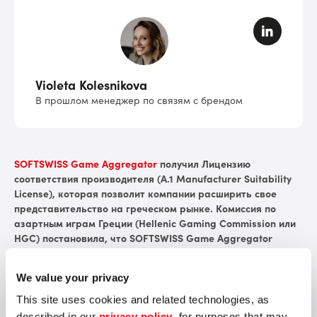
Violeta Kolesnikova
В прошлом менеджер по связям с брендом
SOFTSWISS Game Aggregator
получил Лицензию
соответствия производителя (А.1 Manufacturer Suitability
License), которая позволит компании расширить свое
представительство на греческом рынке. Комиссия по
азартным играм Греции (Hellenic Gaming Commission или
HGC) постановила, что SOFTSWISS Game Aggregator
может предоставлять B2B услуги в сфере гемблинга.
We value your privacy
Лицензия категории А.1 дает возмож
ность предлагать свои
услуги организаторам азартных игр на террит
ории Греции
This site uses cookies and related technologies, as
в течение 7 лет. Согласно условиям лицензирования на
described in our
privacy policy
, for purposes that may