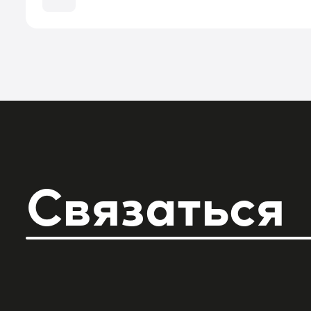
Связаться