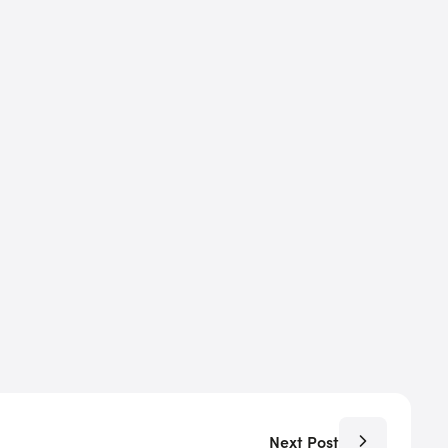
Next Post