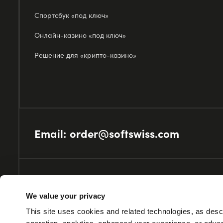
Спортсбук «под ключ»
Онлайн-казино «под ключ»
Решение для «крипто-казино»
Email:
order@softswiss.com
SOFTSWISS разрабатывает решения для iGaming более 1
области технологий и индустрии позволяют нам подде
We value your privacy
бренды по всему миру.
This site uses cookies and related technologies, as desc
© 2008–2026 SOFTSWISS. All Rights Reserved.