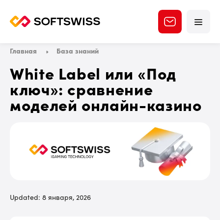
Главная
База знаний
White Label или «Под
ключ»: сравнение
моделей онлайн-казино
Updated: 8 января, 2026