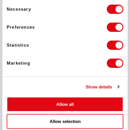
Consent
При рассмотрении возможности запуска «White Label
Necessary
Selection
казино» одним из ключевых факторов является стоимость.
Начальные инвестиции обычно составляют около 35 000
евро. Эта сумма покрывает лицензирование по
Preferences
генеральной лицензии, разработку платформы и веб-сайта
под вашим брендом, а также интеграцию систем обработки
платежей.
Statistics
Будущим операторам важно понимать, что, хотя эта сумма
покрывает базовую инфраструктуру и операционные
Marketing
издержки, дополнительные расходы могут возникать в
зависимости от конкретных требований и настроек.
Show details
Недостатки White Label в
вашем онлайн казино
Allow all
Тем не менее, есть также и негативные моменты в «White
Label казино», которые нужно принять во внимание. При
Allow selection
предложении более низких установочных цен, провайдеры