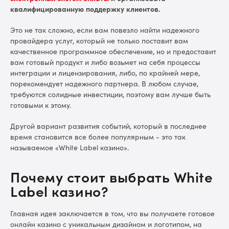
квалифицированную поддержку клиентов.
Сравнение опций White Label казино и
самостоятельного казино
Это не так сложно, если вам повезло найти надежного
провайдера услуг, который не только поставит вам
качественное программное обеспечение, но и предоставит
White Label или автономное казино:
вам готовый продукт и либо возьмет на себя процессы
основные выводы
интеграции и лицензирования, либо, по крайней мере,
порекомендует надежного партнера. В любом случае,
требуются солидные инвестиции, поэтому вам лучше быть
готовыми к этому.
Другой вариант развития событий, который в последнее
время становится все более популярным - это так
называемое «White Label казино».
Почему стоит выбрать White
Label казино?
Главная идея заключается в том, что вы получаете готовое
онлайн казино с уникальным дизайном и логотипом, на