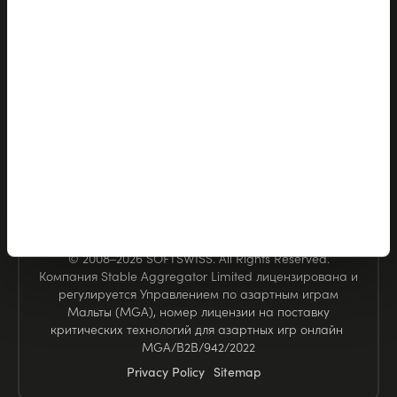
Выставки
Email:
order@softswiss.com
SOFTSWISS разрабатывает решения для iGaming
более 17 лет. Наши знания в области технологий и
индустрии позволяют нам поддерживать
премиальные iGaming бренды по всему миру.
© 2008–2026 SOFTSWISS. All Rights Reserved.
Компания Stable Aggregator Limited лицензирована и
регулируется Управлением по азартным играм
Мальты (MGA), номер лицензии на поставку
критических технологий для азартных игр онлайн
MGA/B2B/942/2022
Privacy Policy
Sitemap