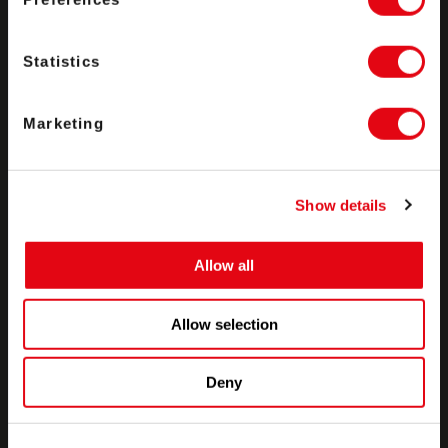
Решения
Statistics
Партнёры
Marketing
Компания
Show details
Allow all
Ресурсы
Allow selection
База знаний
Deny