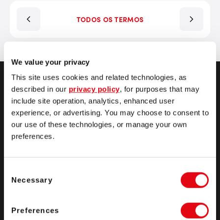
TODOS OS TERMOS
We value your privacy
This site uses cookies and related technologies, as
described in our
privacy policy
, for purposes that may
Vamos conversar
include site operation, analytics, enhanced user
experience, or advertising. You may choose to consent to
our use of these technologies, or manage your own
preferences.
Consent
Produtos
Necessary
Selection
Preferences
Soluções