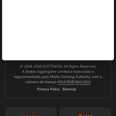
Email:
order@softswiss.com
A SOFTSWISS vem desenvolvendo soluções de software
para iGaming há mais de 17 anos. Nossa expertise em
tecnologia e conhecimento da indústria nos permitem
impulsionar marcas de iGaming premium em todo o
mundo.
© 2008–2026 SOFTSWISS. All Rights Reserved.
A Stable Aggregator Limited é licenciada e
regulamentada pela Malta Gaming Authority, com o
número de licença
MGA/B2B/942/2022
Privacy Policy
Sitemap