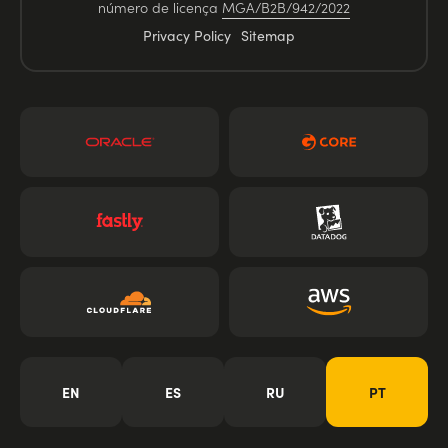
número de licença
MGA/B2B/942/2022
Privacy Policy
Sitemap
EN
ES
RU
PT