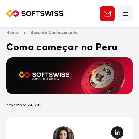
Home
Base de Conhecimento
Como começar no Peru
novembro 24, 2025