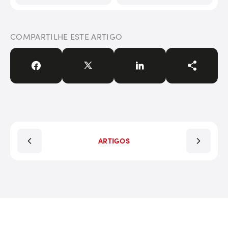
COMPARTILHE ESTE ARTIGO
ARTIGOS