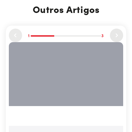
Outros Artigos
1
3