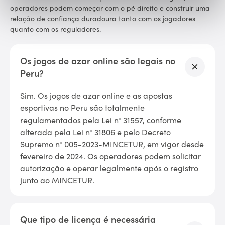
operadores podem começar com o pé direito e construir uma
relação de confiança duradoura tanto com os jogadores
quanto com os reguladores.
Os jogos de azar online são legais no
Peru?
Sim. Os jogos de azar online e as apostas
esportivas no Peru são totalmente
regulamentados pela Lei nº 31557, conforme
alterada pela Lei nº 31806 e pelo Decreto
Supremo nº 005-2023-MINCETUR, em vigor desde
fevereiro de 2024. Os operadores podem solicitar
autorização e operar legalmente após o registro
junto ao MINCETUR.
Que tipo de licença é necessária