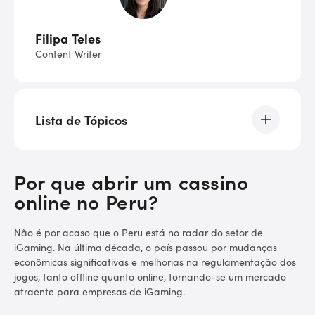
Filipa Teles
Content Writer
Lista de Tópicos
Por que abrir um cassino online no Peru?
Por que abrir um cassino
online no Peru?
Principais insights
Não é por acaso que o Peru está no radar do setor de
A evolução dos jogos de apostas no Peru:
iGaming. Na última década, o país passou por mudanças
uma visão geral da história
econômicas significativas e melhorias na regulamentação dos
jogos, tanto offline quanto online, tornando-se um mercado
O mercado de iGaming no Peru
atraente para empresas de iGaming.