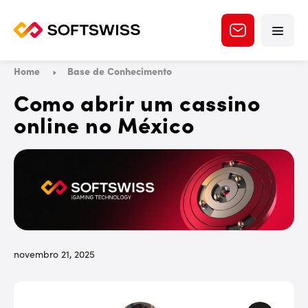
Home
Base de Conhecimento
Como abrir um cassino
online no México
novembro 21, 2025