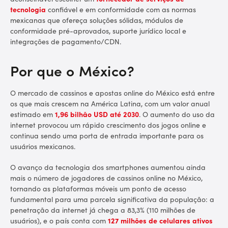
tecnologia
confiável e em conformidade com as normas
mexicanas que ofereça soluções sólidas, módulos de
conformidade pré-aprovados, suporte jurídico local e
integrações de pagamento/CDN.
Por que o México?
O mercado de cassinos e apostas online do México está entre
os que mais crescem na América Latina, com um valor anual
estimado em
1,96 bilhão USD até 2030
. O aumento do uso da
internet provocou um rápido crescimento dos jogos online e
continua sendo uma porta de entrada importante para os
usuários mexicanos.
O avanço da tecnologia dos smartphones aumentou ainda
mais o número de jogadores de cassinos online no México,
tornando as plataformas móveis um ponto de acesso
fundamental para uma parcela significativa da população: a
penetração da internet já chega a 83,3% (110 milhões de
usuários), e o país conta com
127 milhões de celulares ativos