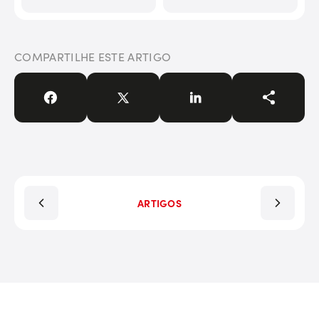
COMPARTILHE ESTE ARTIGO
ARTIGOS