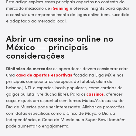
Este artigo explora esses principais aspectos no contexto do
Licenciamento de cassinos online no México
mercado mexicano de
iGaming
e oferece insights para ajudar
a construir um empreendimento de jogos online bem-sucedido
e adaptado ao mercado local.
Métodos de pagamento e tributação
Sistemas de pagamento populares no
Abrir um cassino online no
México
Opções de pagamento locais
México — principais
Principais impostos para operadores de
considerações
iGaming no México
Dinâmica do mercado:
os operadores devem considerar criar
Dicas de marketing para lançar um cassino
uma
casa de apostas esportivas
focada na Liga MX e nos
online no México
principais campeonatos europeus de futebol, além de
O que é proibido?
beisebol, NFL e esportes locais populares, como corridas de
O que é permitido?
galgos ou luta livre (lucha libre). Para os
cassinos
, oferecer
caça-níqueis em espanhol com temas Maias/Astecas ou do
Día de Muertos pode ser interessante. Alinhar as promoções
Como escolher um fornecedor de
com datas específicas como o Cinco de Mayo, o Dia da
plataforma
Independência, a Copa do Mundo ou o Super Bowl também
Software
pode aumentar o engajamento.
Jogos