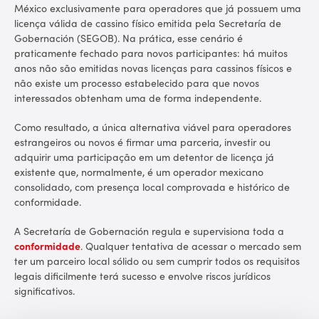
México exclusivamente para operadores que já possuem uma
licença válida de cassino físico emitida pela Secretaría de
Gobernación (SEGOB). Na prática, esse cenário é
praticamente fechado para novos participantes: há muitos
anos não são emitidas novas licenças para cassinos físicos e
não existe um processo estabelecido para que novos
interessados obtenham uma de forma independente.
Como resultado, a única alternativa viável para operadores
estrangeiros ou novos é firmar uma parceria, investir ou
adquirir uma participação em um detentor de licença já
existente que, normalmente, é um operador mexicano
consolidado, com presença local comprovada e histórico de
conformidade.
A Secretaría de Gobernación regula e supervisiona toda a
conformidade
. Qualquer tentativa de acessar o mercado sem
ter um parceiro local sólido ou sem cumprir todos os requisitos
legais dificilmente terá sucesso e envolve riscos jurídicos
significativos.