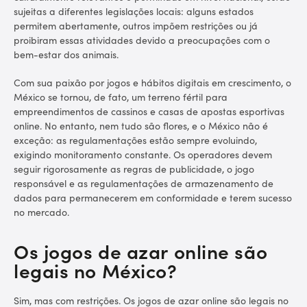
sujeitas a diferentes legislações locais: alguns estados
permitem abertamente, outros impõem restrições ou já
proibiram essas atividades devido a preocupações com o
bem-estar dos animais.
Com sua paixão por jogos e hábitos digitais em crescimento, o
México se tornou, de fato, um terreno fértil para
empreendimentos de cassinos e casas de apostas esportivas
online. No entanto, nem tudo são flores, e o México não é
exceção: as regulamentações estão sempre evoluindo,
exigindo monitoramento constante. Os operadores devem
seguir rigorosamente as regras de publicidade, o jogo
responsável e as regulamentações de armazenamento de
dados para permanecerem em conformidade e terem sucesso
no mercado.
Os jogos de azar online são
legais no México?
Sim, mas com restrições. Os jogos de azar online são legais no