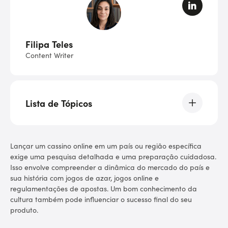
Filipa Teles
Content Writer
Lista de Tópicos
Abrir um cassino online no México —
principais considerações
Lançar um cassino online em um país ou região específica
exige uma pesquisa detalhada e uma preparação cuidadosa.
Isso envolve compreender a dinâmica do mercado do país e
Por que o México?
sua história com jogos de azar, jogos online e
regulamentações de apostas. Um bom conhecimento da
Os jogos de azar online são legais no
cultura também pode influenciar o sucesso final do seu
México?
produto.