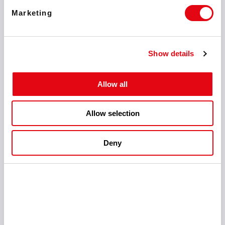
fracionárias, referem-se a um sistema no qual as odds são
Marketing
apresentadas como frações. O lado esquerdo ou superior da
fração (o numerador) define as unidades de lucro, e o lado
direito ou inferior (o denominador) especifica as unidades de
aposta necessárias para obter o lucro.
Show details
Vamos analisar a partida de futebol entre Bayern e Stuttgart:
Allow all
1. Bayern
2. Stuttgart
Vencedor
vence
vence
Empate
Stuttgart
Bayern
Allow selection
1. FC
Bayern
Deny
Munich
9/31
62/7
26/5
2. VfB
Stuttgart
As odds de apostas podem nos indicar quem é o favorito e
quem é o azarão nessa disputa: as odds para a vitória do
Stuttgart são muito mais altas, o que significa que eles têm