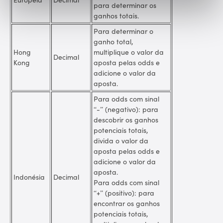
para determinar os
ganhos totais.
Para determinar o
ganho total,
Hong
multiplique o valor da
Decimal
Kong
aposta pelas odds e
adicione o valor da
aposta.
Para odds com sinal
“-” (negativo): para
descobrir os ganhos
potenciais totais,
divida o valor da
aposta pelas odds e
adicione o valor da
aposta.
Indonésia
Decimal
Para odds com sinal
“+” (positivo): para
encontrar os ganhos
potenciais totais,