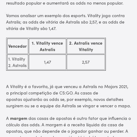
resultado popular e aumentará as odds no menos popular.
Vamos analisar um exemplo dos esports. Vitality joga contra
Astralis; as odds de vitória de Astralis são 2,57, e as odds de
vitória de Vitality são 1,47.
1. Vitality vence
2. Astralis vence
Vencedor
Astralis
Vitality
1. Vitality
1,47
2,57
2. Astralis
A Vitality é a favorita, já que venceu a Astralis no Majors 2021,
a principal competição de CS:GO. As casas de
apostas ajustarão as odds se, por exemplo, novos detalhes
surgirem ou se a equipe da Astralis se vingar e vencer o mapa.
A
margem
das casas de apostas é outro fator que influencia o
cálculo das odds. A margem é a receita líquida da casa de
apostas, que não depende de o jogador ganhar ou perder. A