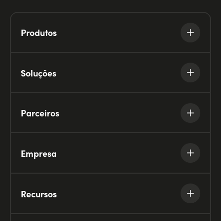
Produtos
Soluções
Parceiros
Empresa
Recursos