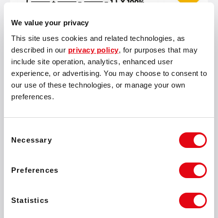
We value your privacy
This site uses cookies and related technologies, as
No caso do exemplo dos esports acima, a margem da casa de
described in our
privacy policy
, for purposes that may
apostas seria de 6,94%.
include site operation, analytics, enhanced user
experience, or advertising. You may choose to consent to
Tipos de odds e como
our use of these technologies, or manage your own
interpretá-las
preferences.
Não importa como as odds são apresentadas, elas não
afetam os ganhos. No entanto, muitos países têm suas
Consent
próprias tradições para definir e exibir odds.
Necessary
Selection
Odds britânicas
Preferences
O Reino Unido é o local onde surgiram as primeiras casas de
apostas, então faz sentido começar por lá.
Statistics
As odds britânicas, também conhecidas como odds