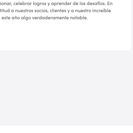
nar, celebrar logros y aprender de los desafíos. En
ud a nuestros socios, clientes y a nuestro increíble
e este año algo verdaderamente notable.