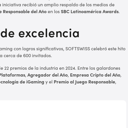
a iniciativa recibió un amplio respaldo de los medios de
te Responsable del Año
en los
SBC Latinoamérica Awards
.
de excelencia
aming con logros significativos, SOFTSWISS celebró este hito
a cerca de 600 invitados.
 22 premios de la industria en 2024. Entre los galardones
Plataformas
,
Agregador del Año
,
Empresa Cripto del Año
,
ecnología de iGaming
y el
Premio al Juego Responsable
,