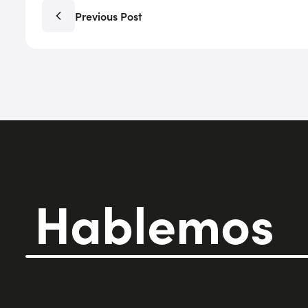
Previous Post
Hablemos