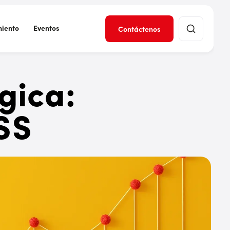
GLOSARIO DE TÉRMINOS DE CASINO Y APUESTAS ONLINE
miento
Eventos
Contáctenos
gica:
SS