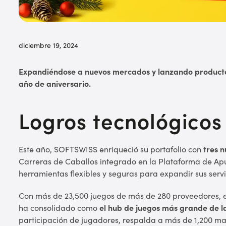
diciembre 19, 2024
Expandiéndose a nuevos mercados y lanzando productos
año de aniversario.
Logros tecnológicos
Este año, SOFTSWISS enriqueció su portafolio con
tres 
Carreras de Caballos integrado en la Plataforma de Apu
herramientas flexibles y seguras para expandir sus servi
Con más de 23,500 juegos de más de 280 proveedores, 
ha consolidado como
el hub de juegos más grande de la
participación de jugadores, respalda a más de 1,200 ma