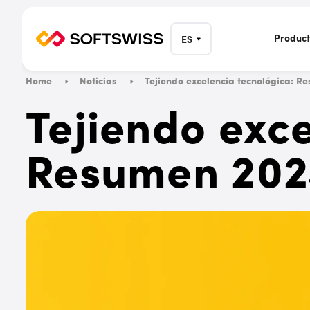
Product
ES
Home
Noticias
Tejiendo excelencia tecnológica: 
Tejiendo exce
Resumen 202