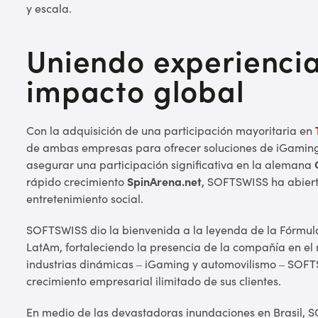
y escala.
Uniendo experiencia
impacto global
Con la adquisición de una participación mayoritaria en
de ambas empresas para ofrecer soluciones de iGaming d
asegurar una participación significativa en la alemana
rápido crecimiento
SpinArena.net
, SOFTSWISS ha abiert
entretenimiento social.
SOFTSWISS dio la bienvenida a la leyenda de la Fórmul
LatAm, fortaleciendo la presencia de la compañía en el 
industrias dinámicas – iGaming y automovilismo – SOFTS
crecimiento empresarial ilimitado de sus clientes.
En medio de las devastadoras inundaciones en Brasil,