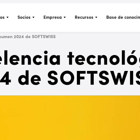
CALCULADOR DE PRESUPUESTO PARA PLATAFORMA DE APUESTAS DEPORTIVAS
CALCULADOR DE PRESUPUESTO PARA CASINO ONLINE
os
Socios
Empresa
Recursos
Base de conoci
Resumen 2024 de SOFTSWISS
lencia tecnoló
4 de SOFTSWI